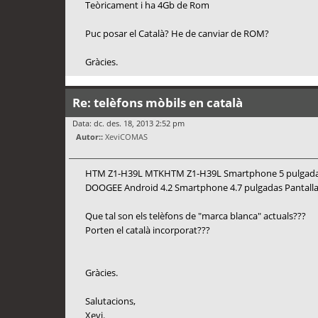
Teòricament i ha 4Gb de Rom
Puc posar el Català? He de canviar de ROM?
Gràcies.
Re: telèfons mòbils en català
Data: dc. des. 18, 2013 2:52 pm
Autor::
XeviCOMAS
HTM Z1-H39L MTKHTM Z1-H39L Smartphone 5 pulgadas
DOOGEE Android 4.2 Smartphone 4.7 pulgadas Pantall
Que tal son els telèfons de "marca blanca" actuals???
Porten el català incorporat???
Gràcies.
Salutacions,
Xevi.