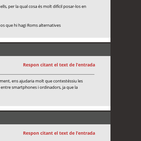
s, per la qual cosa és molt difícil posar-los en
nos que hi hagi Roms alternatives
Respon citant el text de l’entrada
moment, ens ajudaria molt que contestéssiu les
a entre smartphones i ordinadors, ja que la
Respon citant el text de l’entrada