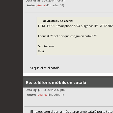
Data: dl. juny 09, 2014 1:06 am
Autor:
gtrabal
(Entrades: 14)
XeviCOMAS ha escrit:
HTM H9001 Smartphone 5.94 pulgadas IPS MTK6582 
I aquest??? pot ser que estigui en català???
Salutacions.
Xevi.
SI que el té el català.
Re: telèfons mòbils en català
Data: dg. jul. 13, 2014 2:37 pm
Autor:
rodanet
(Entrades: 1)
El nexus com diuen a més d'anar amb català porta totes