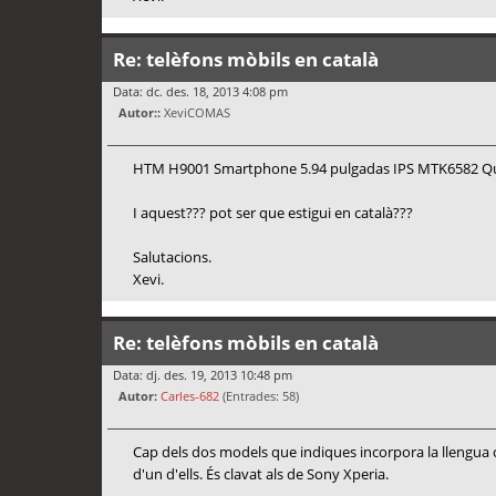
Re: telèfons mòbils en català
Data: dc. des. 18, 2013 4:08 pm
Autor::
XeviCOMAS
HTM H9001 Smartphone 5.94 pulgadas IPS MTK6582 Qu
I aquest??? pot ser que estigui en català???
Salutacions.
Xevi.
Re: telèfons mòbils en català
Data: dj. des. 19, 2013 10:48 pm
Autor:
Carles-682
(Entrades: 58)
Cap dels dos models que indiques incorpora la llengua ca
d'un d'ells. És clavat als de Sony Xperia.