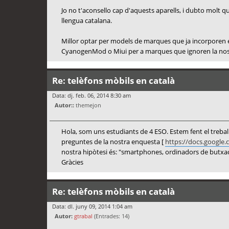
Jo no t'aconsello cap d'aquests aparells, i dubto molt qu
llengua catalana.
Millor optar per models de marques que ja incorporen e
CyanogenMod o Miui per a marques que ignoren la nostr
Re: telèfons mòbils en català
Data: dj. feb. 06, 2014 8:30 am
Autor::
themejon
Hola, som uns estudiants de 4 ESO. Estem fent el treball
preguntes de la nostra enquesta [
https://docs.google
nostra hipòtesi és: "smartphones, ordinadors de butxac
Gràcies
Re: telèfons mòbils en català
Data: dl. juny 09, 2014 1:04 am
Autor:
gtrabal
(Entrades: 14)