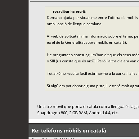
rosadibur ha escrit:
Demano ajuda per situar-me entre l'oferta de mòbils d
amb l'opció de llengua catalana.
Al web de softcatà hi ha informació sobre el tema, pe
ex el de la Generalitat sobre mòbils en català).
He preguntat a samsung i m'han dit que els seus mòbils
o SIII (us consta que és així?). Però l'altra dia em v
Tot això no resulta fàcil esbrinar-ho a la xarxa. I a 
Si algú em pot donar alguna pista, li estaré molt agra
Un altre movil que porta el català com a llengua és la ga
Snapdragon 800, 2 GB RAM, Android 4.4, etc.
Re: telèfons mòbils en català