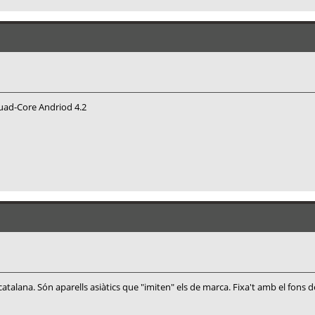
ad-Core Andriod 4.2
talana. Són aparells asiàtics que "imiten" els de marca. Fixa't amb el fons 