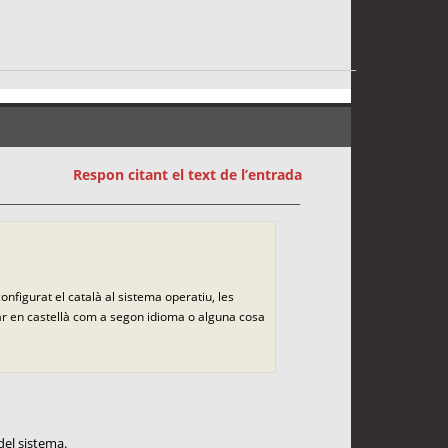
Respon citant el text de l’entrada
onfigurat el català al sistema operatiu, les
icar en castellà com a segon idioma o alguna cosa
del sistema.