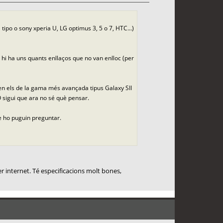
po o sony xperia U, LG optimus 3, 5 o 7, HTC...)
 hi ha uns quants enllaços que no van enlloc (per
rien els de la gama més avançada tipus Galaxy SII
 O sigui que ara no sé què pensar.
ue ho puguin preguntar.
er internet. Té especificacions molt bones,