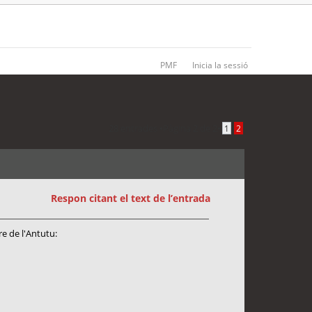
PMF
Inicia la sessió
28 entrades •
Pàgina
2
de
2
•
1
2
Respon citant el text de l’entrada
e de l'Antutu: