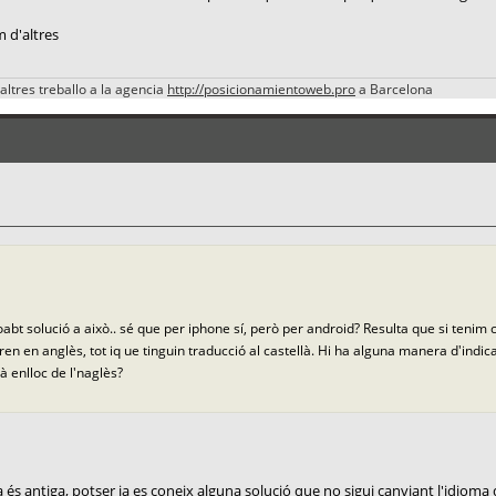
m d'altres
altres treballo a la agencia
http://posicionamientoweb.pro
a Barcelona
roabt solució a això.. sé que per iphone sí, però per android? Resulta que si tenim c
ren en anglès, tot iq ue tinguin traducció al castellà. Hi ha alguna manera d'ind
llà enlloc de l'naglès?
 antiga, potser ja es coneix alguna solució que no sigui canviant l'idioma 