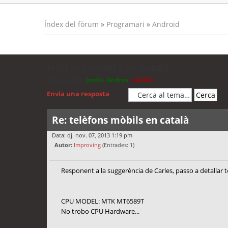
Índex del fòrum
»
Programari
»
Android
telèfons mòbils en català
Moderadors:
jordis
,
Andreu
,
cubells
Envia una resposta
Re: telèfons mòbils en català
Data: dj. nov. 07, 2013 1:19 pm
Autor:
Improving
(Entrades: 1)
Responent a la suggerència de Carles, passo a detallar 
CPU MODEL: MTK MT6589T
No trobo CPU Hardware...