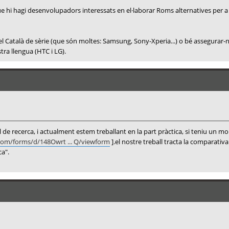
e hi hagi desenvolupadors interessats en el·laborar Roms alternatives per a ell
l Català de sèrie (que són moltes: Samsung, Sony-Xperia...) o bé assegurar-
a llengua (HTC i LG).
 de recerca, i actualment estem treballant en la part pràctica, si teniu un 
.com/forms/d/148Owrt ... Q/viewform
].el nostre treball tracta la comparativ
a".