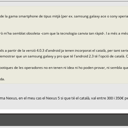
e la gama smartphone de tipus mitjà (per ex. samsung galaxy ace o sony xperia ti
rò m'ha semblat obsoleta -com que la tecnologia canvia tan ràpid-. I a més a més
 a partir de la versió 4.0.3 d'android ja tenen incorporat el català, per tant se
an demostrar que un samsung galaxy y pro que té l'android 2.3 té l'opció de català.
les botiques de les operadores no en tenen ni idea ni ho poden provar, ni sembla q
ïda.
ma Nexus, en el meu cas el Nexus 5 si que té el català, val entre 300 i 350€ p