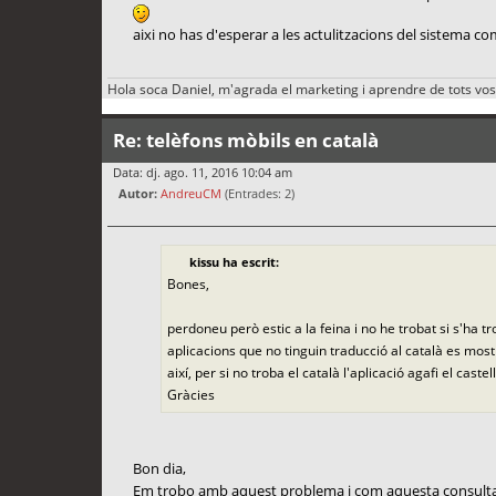
aixi no has d'esperar a les actulitzacions del sistema co
Hola soca Daniel, m'agrada el marketing i aprendre de tots vos
Re: telèfons mòbils en català
Data: dj. ago. 11, 2016 10:04 am
Autor:
AndreuCM
(Entrades: 2)
kissu ha escrit:
Bones,
perdoneu però estic a la feina i no he trobat si s'ha t
aplicacions que no tinguin traducció al català es most
així, per si no troba el català l'aplicació agafi el caste
Gràcies
Bon dia,
Em trobo amb aquest problema i com aquesta consulta és