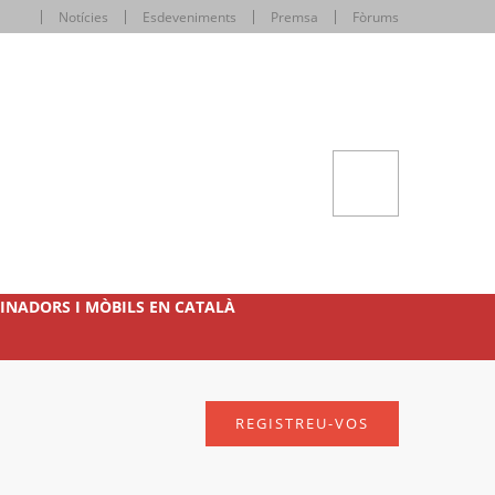
Notícies
Esdeveniments
Premsa
Fòrums
INADORS I MÒBILS EN CATALÀ
REGISTREU-VOS