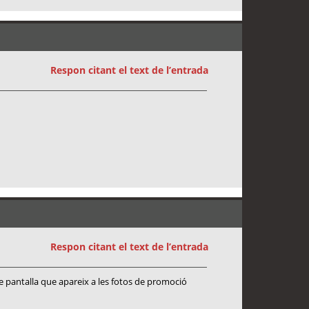
Respon citant el text de l’entrada
Respon citant el text de l’entrada
de pantalla que apareix a les fotos de promoció