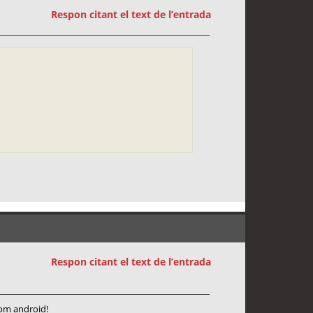
Respon citant el text de l’entrada
Respon citant el text de l’entrada
com android!