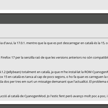
a d'avui, la 17.0.1. mentre que la que es pot descarregar en català és la 15, o 
Firefox 17 per la senzilla raó de que les versions anteriors no són compati
.2 (Jellybean) totalment en català, ja que m'he instal·lat la ROM Cyanogen
ox 15 en català es tanca al cap de pocs segons, o ho fa quan es carreguen l
da dos per tres em surt un missatge demanant que l'actualitzi. El problema é
cció al català de CyanogenMod. Jo l'estic fent però avanço molt poc a poc, i