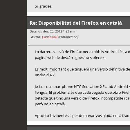
Sí, gràcies.
Re: Disponibilitat del Firefox en català
Data: dj. des. 20, 2012 1:23 am
Autor:
Carles-682
(Entrades: 58)
La darrera versió de Firefox per a mòbils Android és, a di
pàgina web de descàrregues no s'ofereix.
És molt important que tinguem una versió definitiva de 
Android 4.2.
Jo tinc un smartphone HTC Sensation XE amb Android 4.1
llengua. El problema és que cada vegada que obro Firef
detecta que tinc una versió de Firefox incompatible i ca
però no en català.
Aprofito l'avinentesa, per demanar-vos ajuda en la tradu