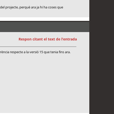
l projecte, perquè ara ja hi ha coses que
Respon citant el text de l’entrada
rència respecte a la versió 15 que tenia fins ara.