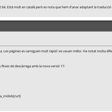
. Està molt en català però es nota que hem d'anar adaptant la traducció de
nca. Les pàgines es carreguen molt ràpid i es veuen millor. He notat molta dife
s fitxes de descàrrega amb la nova versió 17:
a_mòbils[/url]