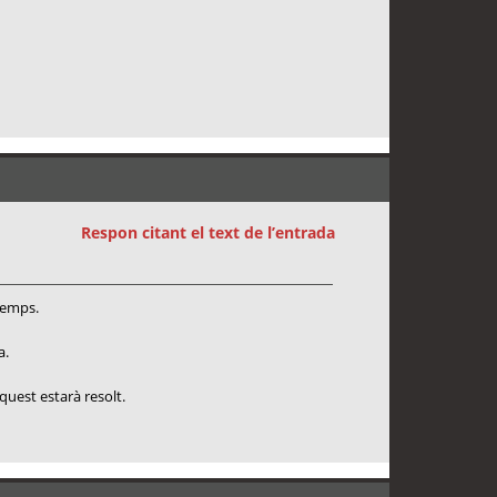
Respon citant el text de l’entrada
 temps.
a.
quest estarà resolt.