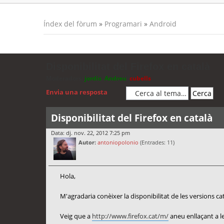
Índex del fòrum
»
Programari
»
Android
Disponibilitat del Firefox en català
Moderadors:
jordis
,
Andreu
,
cubells
Envia una resposta
Disponibilitat del Firefox en català
Data: dj. nov. 22, 2012 7:25 pm
Autor:
antoniopolonio
(Entrades: 11)
Hola,
M'agradaria conèixer la disponibilitat de les versions c
Veig que a
http://www.firefox.cat/m/
aneu enllaçant a le