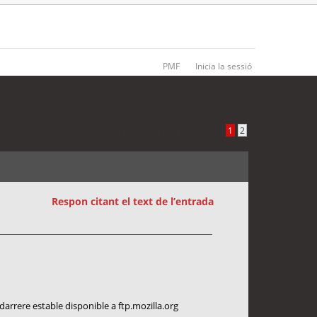
PMF
Inicia la sessió
24 entrades •
Pàgina
1
de
2
•
1
2
Respon citant el text de l’entrada
a darrere estable disponible a ftp.mozilla.org