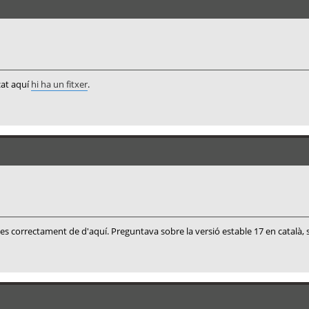
zat aquí
hi ha un fitxer
.
ns dies correctament de d'aquí. Preguntava sobre la versió estable 17 en català, 