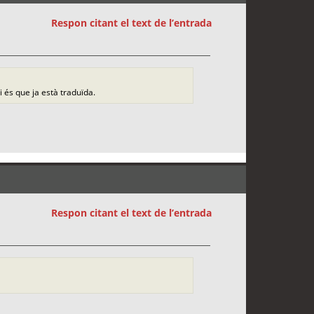
Respon citant el text de l’entrada
i és que ja està traduïda.
Respon citant el text de l’entrada