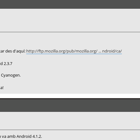
xar des d'aquí:
http://ftp.mozilla.org/pub/mozilla.org/ ... ndroid/ca/
d 2.3.7
el Cyanogen.
a!
om va amb Android 4.1.2.