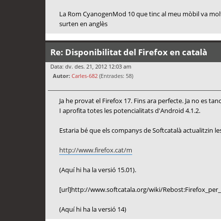
La Rom CyanogenMod 10 que tinc al meu mòbil va molt bé
surten en anglès
Re: Disponibilitat del Firefox en català
Data: dv. des. 21, 2012 12:03 am
Autor:
Carles-682
(Entrades: 58)
Ja he provat el Firefox 17. Fins ara perfecte. Ja no es ta
I aprofita totes les potencialitats d'Android 4.1.2.
Estaria bé que els companys de Softcatalà actualitzin le
http://www.firefox.cat/m
(Aquí hi ha la versió 15.01).
[url]http://www.softcatala.org/wiki/Rebost:Firefox_per_
(Aquí hi ha la versió 14)