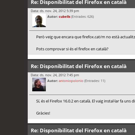
Re: Disponibilitat del Firefox en català
Data: ds. nov. 24, 2012 5:39 pm
Autor:
cubells
(Entrades: 626)
Però veig que encara que firefox.cat/m no està actualit
Pots comprovar si és el firefox en català?
Re: Disponibilitat del Firefox en català
Data: ds. nov. 24, 2012 7:45 pm
Autor:
antoniopolonio
(Entrades: 11)
Sí, és el Firefox 16.0.2 en català. El vaig instal·lar fa u
Gràcies!
Re: Disponibilitat del Firefox en català