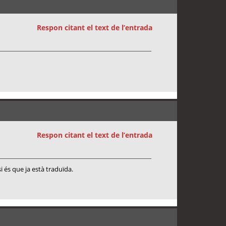
Respon citant el text de l’entrada
Respon citant el text de l’entrada
si és que ja està traduïda.