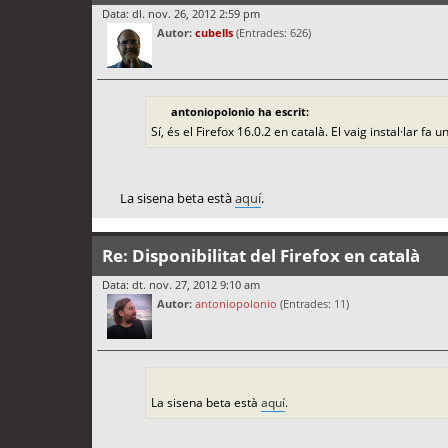
Data: dl. nov. 26, 2012 2:59 pm
Autor:
cubells
(Entrades: 626)
antoniopolonio ha escrit:
Sí, és el Firefox 16.0.2 en català. El vaig instal·lar f
La sisena beta està
aquí
.
Re: Disponibilitat del Firefox en català
Data: dt. nov. 27, 2012 9:10 am
Autor:
antoniopolonio
(Entrades: 11)
La sisena beta està
aquí
.