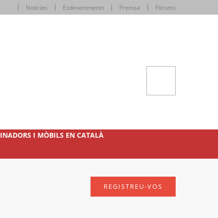
Notícies
Esdeveniments
Premsa
Fòrums
INADORS I MÒBILS EN CATALÀ
REGISTREU-VOS