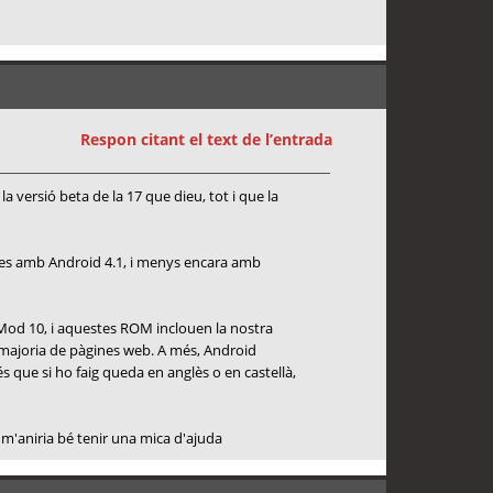
Respon citant el text de l’entrada
la versió beta de la 17 que dieu, tot i que la
bles amb Android 4.1, i menys encara amb
Mod 10, i aquestes ROM inclouen la nostra
a majoria de pàgines web. A més, Android
s que si ho faig queda en anglès o en castellà,
 m'aniria bé tenir una mica d'ajuda