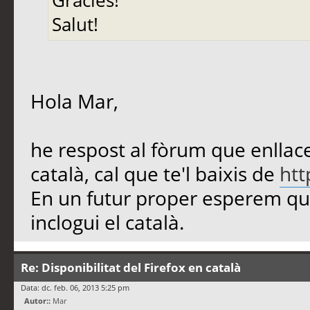
Gràcies!
Salut!
Hola Mar,
he respost al fòrum que enllaces
català, cal que te'l baixis de
htt
En un futur proper esperem que
inclogui el català.
Re: Disponibilitat del Firefox en català
Data: dc. feb. 06, 2013 5:25 pm
Autor::
Mar