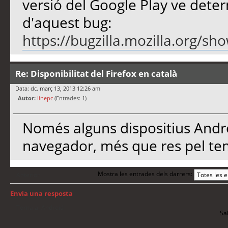
versió del Google Play ve deter
d'aquest bug:
https://bugzilla.mozilla.org/s
Re: Disponibilitat del Firefox en català
Data: dc. març 13, 2013 12:26 am
Autor:
linepc
(Entrades: 1)
Només alguns dispositius And
navegador, més que res pel tem
Mostra les entrades dels darrers:
Anterior
Envia una resposta
Torna a: Android
Sal