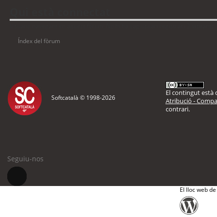
Qui està connectat
Usuaris navegant en aquest fòrum: No hi ha cap usuari registrat i 3 visitants
Índex del fòrum
El contingut està d
Softcatalà © 1998-
2026
Atribució - Compar
contrari.
Seguiu-nos
El lloc web de