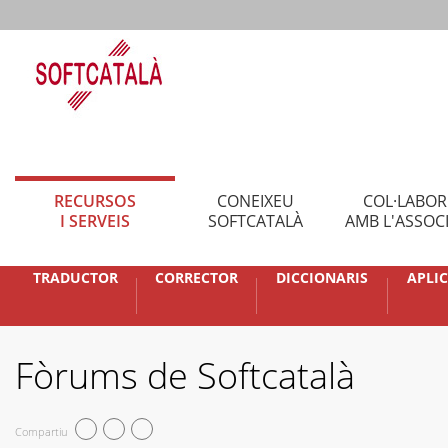
RECURSOS
CONEIXEU
COL·LABO
I SERVEIS
SOFTCATALÀ
AMB L'ASSOC
TRADUCTOR
CORRECTOR
DICCIONARIS
APLI
Fòrums de Softcatalà
Compartiu