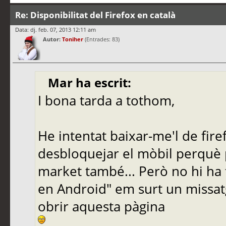
Re: Disponibilitat del Firefox en català
Data: dj. feb. 07, 2013 12:11 am
Autor:
Toniher
(Entrades: 83)
Mar ha escrit:
I bona tarda a tothom,
He intentat baixar-me'l de fire
desbloquejar el mòbil perquè 
market també... Però no hi ha f
en Android" em surt un missat
obrir aquesta pàgina