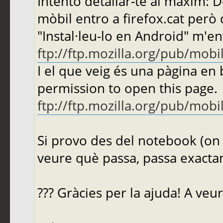
Intento detallar-te al màxim: 
mòbil entro a firefox.cat però 
"Instal·leu-lo en Android" m'en
ftp://ftp.mozilla.org/pub/mobil
I el que veig és una pàgina en
permission to open this page.
ftp://ftp.mozilla.org/pub/mobil
Si provo des del notebook (on ti
veure què passa, passa exacta
??? Gràcies per la ajuda! A veu