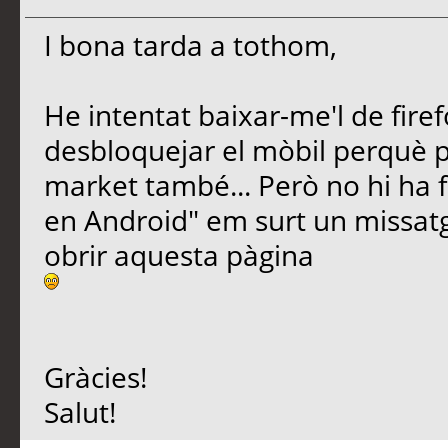
I bona tarda a tothom,
He intentat baixar-me'l de fire
desbloquejar el mòbil perquè p
market també... Però no hi ha f
en Android" em surt un missatg
obrir aquesta pàgina
Gràcies!
Salut!