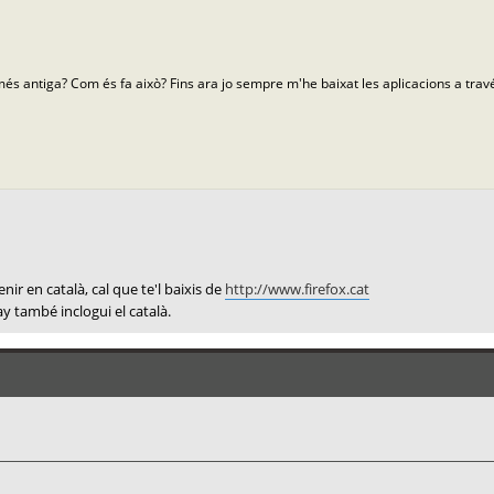
 més antiga? Com és fa això? Fins ara jo sempre m'he baixat les aplicacions a tr
enir en català, cal que te'l baixis de
http://www.firefox.cat
y també inclogui el català.