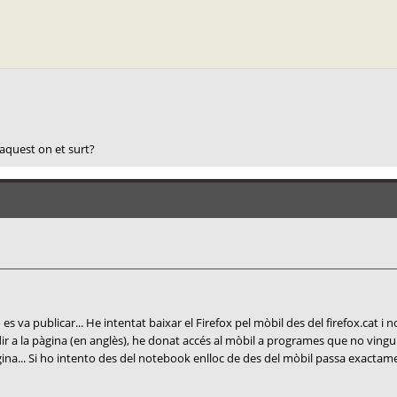
 aquest on et surt?
s va publicar... He intentat baixar el Firefox pel mòbil des del firefox.cat i n
 a la pàgina (en anglès), he donat accés al mòbil a programes que no vinguin
gina... Si ho intento des del notebook enlloc de des del mòbil passa exactam