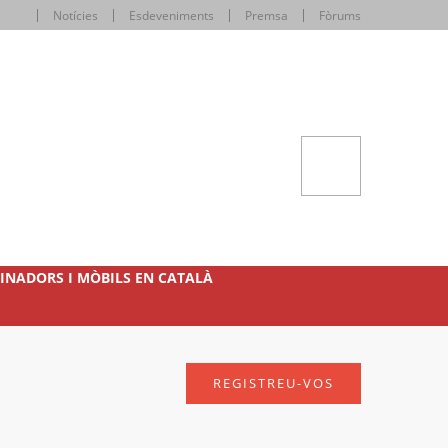
Notícies
Esdeveniments
Premsa
Fòrums
INADORS I MÒBILS EN CATALÀ
REGISTREU-VOS