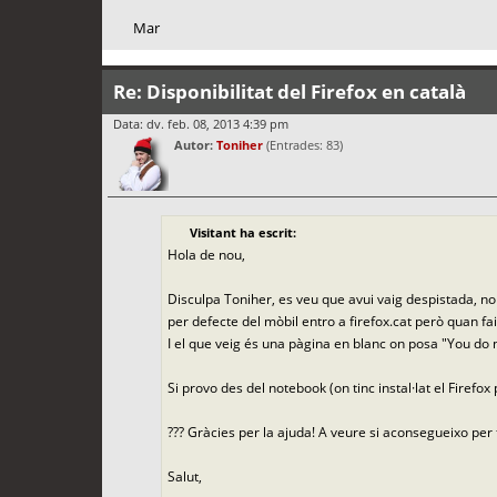
Mar
Re: Disponibilitat del Firefox en català
Data: dv. feb. 08, 2013 4:39 pm
Autor:
Toniher
(Entrades: 83)
Visitant ha escrit:
Hola de nou,
Disculpa Toniher, es veu que avui vaig despistada, no
per defecte del mòbil entro a firefox.cat però quan fai
I el que veig és una pàgina en blanc on posa "You do
Si provo des del notebook (on tinc instal·lat el Firef
??? Gràcies per la ajuda! A veure si aconsegueixo per f
Salut,