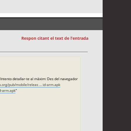
Respon citant el text de l’entrada
! Intento detallar-te al màxim: Des del navegador
la.org/pub/mobile/releas ... id-arm.apk
id-arm.apk
"