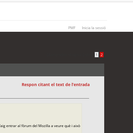
PMF
Inicia la sessió
24 entrades •
Pàgina
2
de
2
•
1
2
Respon citant el text de l’entrada
Vaig entrar al fòrum del Mozilla a veure què i això