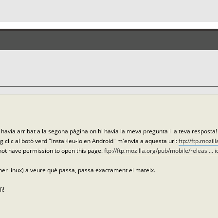
 havia arribat a la segona pàgina on hi havia la meva pregunta i la teva resposta
g clic al botó verd "Instal·leu-lo en Android" m'envia a aquesta url:
ftp://ftp.mozil
 not have permission to open this page.
ftp://ftp.mozilla.org/pub/mobile/releas ... 
ox per linux) a veure què passa, passa exactament el mateix.
i!