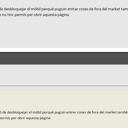
ò de desbloquejar el mòbil perquè puguin entrar coses de fora del market tam
e no tinc permís per obrir aquesta pàgina
xò de desbloquejar el mòbil perquè puguin entrar coses de fora del market també...
 permís per obrir aquesta pàgina