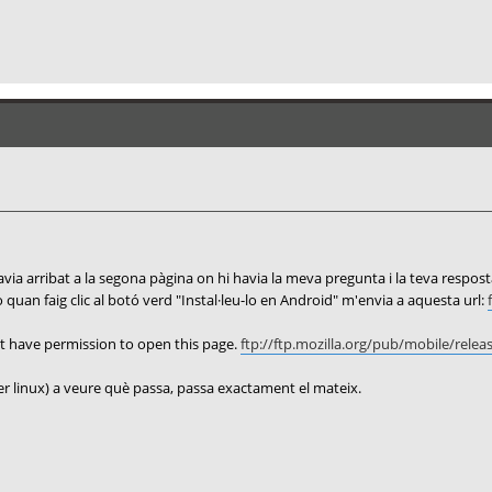
via arribat a la segona pàgina on hi havia la meva pregunta i la teva respost
 quan faig clic al botó verd "Instal·leu-lo en Android" m'envia a aquesta url:
ot have permission to open this page.
ftp://ftp.mozilla.org/pub/mobile/releas 
 per linux) a veure què passa, passa exactament el mateix.