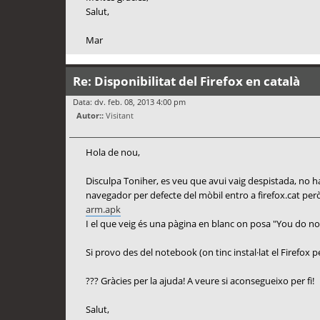
Salut,
Mar
Re: Disponibilitat del Firefox en català
Data: dv. feb. 08, 2013 4:00 pm
Autor::
Visitant
Hola de nou,
Disculpa Toniher, es veu que avui vaig despistada, no ha
navegador per defecte del mòbil entro a firefox.cat però
arm.apk
I el que veig és una pàgina en blanc on posa "You do n
Si provo des del notebook (on tinc instal·lat el Firefox
??? Gràcies per la ajuda! A veure si aconsegueixo per fi!
Salut,