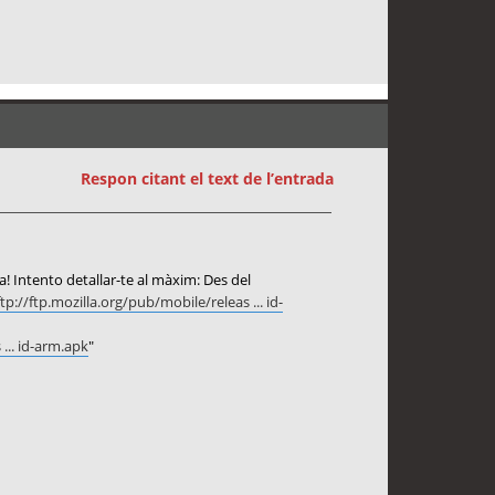
Respon citant el text de l’entrada
a! Intento detallar-te al màxim: Des del
ftp://ftp.mozilla.org/pub/mobile/releas ... id-
... id-arm.apk
"