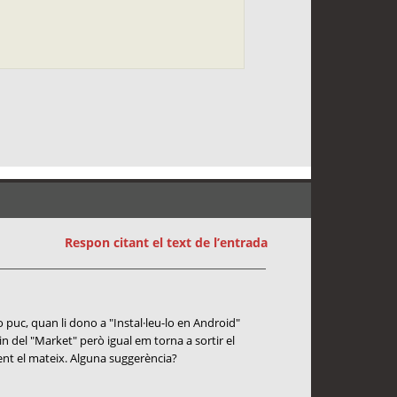
Respon citant el text de l’entrada
o puc, quan li dono a "Instal·leu-lo en Android"
 del "Market" però igual em torna a sortir el
ent el mateix. Alguna suggerència?