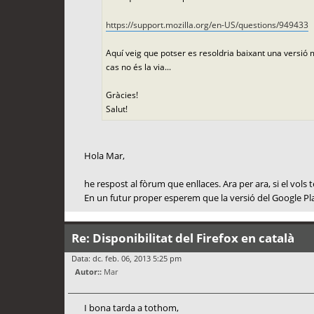
https://support.mozilla.org/en-US/questions/949433
Aquí veig que potser es resoldria baixant una versió
cas no és la via...
Gràcies!
Salut!
Hola Mar,
he respost al fòrum que enllaces. Ara per ara, si el vols t
En un futur proper esperem que la versió del Google Pla
Re: Disponibilitat del Firefox en català
Data: dc. feb. 06, 2013 5:25 pm
Autor::
Mar
I bona tarda a tothom,