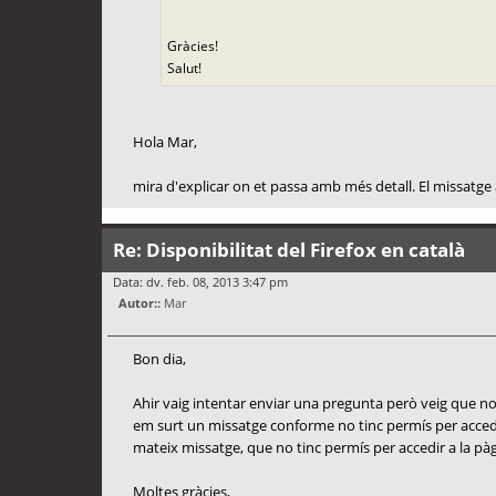
Gràcies!
Salut!
Hola Mar,
mira d'explicar on et passa amb més detall. El missatge
Re: Disponibilitat del Firefox en català
Data: dv. feb. 08, 2013 3:47 pm
Autor::
Mar
Bon dia,
Ahir vaig intentar enviar una pregunta però veig que no e
em surt un missatge conforme no tinc permís per accedir
mateix missatge, que no tinc permís per accedir a la pà
Moltes gràcies,