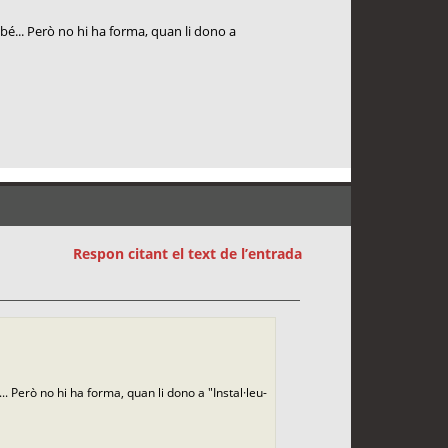
bé... Però no hi ha forma, quan li dono a
Respon citant el text de l’entrada
 Però no hi ha forma, quan li dono a "Instal·leu-