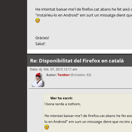
He intentat baixar-me'l de firefox.cat abans he fet aix
"Instal·leu-lo en Android" em surt un missatge dient qu
Gràcies!
Salut!
Re: Disponibilitat del Firefox en català
Data: dj. feb. 07, 2013 12:11 am
Autor:
Toniher
(Entrades: 83)
Mar ha escrit:
I bona tarda a tothom,
He intentat baixar-me'l de firefox.cat abans he fet ai
lo en Android" em surt un missatge dient que no tinc