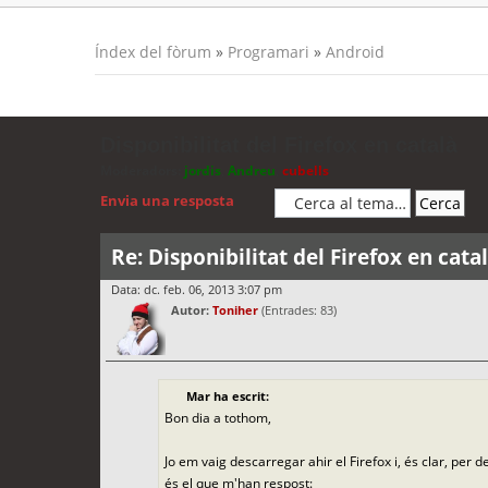
Índex del fòrum
»
Programari
»
Android
Disponibilitat del Firefox en català
Moderadors:
jordis
,
Andreu
,
cubells
Envia una resposta
Re: Disponibilitat del Firefox en cata
Data: dc. feb. 06, 2013 3:07 pm
Autor:
Toniher
(Entrades: 83)
Mar ha escrit:
Bon dia a tothom,
Jo em vaig descarregar ahir el Firefox i, és clar, per 
és el que m'han respost: