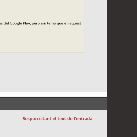
avés del Google Play, però em temo que en aquest
Respon citant el text de l’entrada