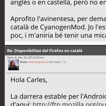
anglès o en castellà, però no en
Aprofito l'avinentesa, per dema
català de CyanogenMod. Jo l'es
poc, i m'aniria bé tenir una mic
Re: Disponibilitat del Firefox en català
Data: dj. des. 20, 2012 8:29 am
Autor:
antoniopolonio
(Entrades: 11)
Hola Carles,
La darrera estable per l'Androi
d'aquí:
http://ftp.mozilla.org/pu