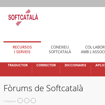
RECURSOS
CONEIXEU
COL·LABO
I SERVEIS
SOFTCATALÀ
AMB L'ASSOC
TRADUCTOR
CORRECTOR
DICCIONARIS
APLI
Fòrums de Softcatalà
Compartiu