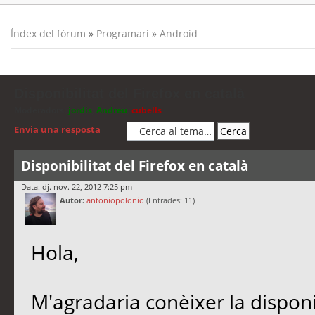
Índex del fòrum
»
Programari
»
Android
Disponibilitat del Firefox en català
Moderadors:
jordis
,
Andreu
,
cubells
Envia una resposta
Disponibilitat del Firefox en català
Data: dj. nov. 22, 2012 7:25 pm
Autor:
antoniopolonio
(Entrades: 11)
Hola,
M'agradaria conèixer la disponi