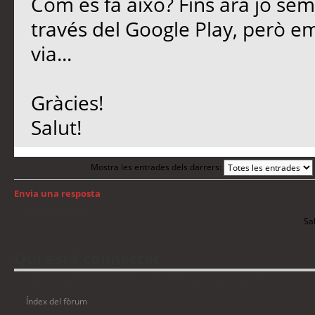
Com és fa això? Fins ara jo sem
través del Google Play, però e
via...
Gràcies!
Salut!
Mostra les entrades dels darrers:
Envia una resposta
Torna a: Android
Sal
Qui està connectat
Usuaris navegant en aquest fòrum: No hi ha cap usuari registrat i 1 visitant
Índex del fòrum