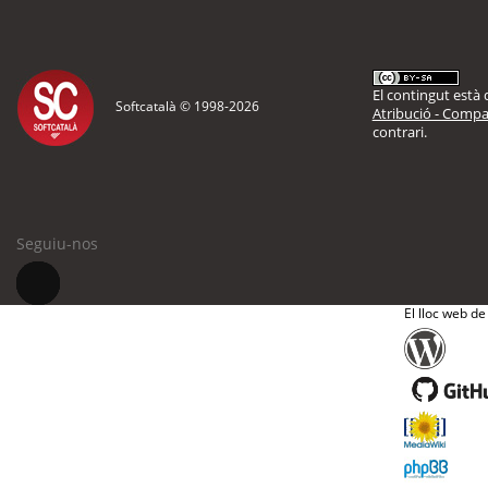
El contingut està d
Softcatalà © 1998-
2026
Atribució - Compar
contrari.
Seguiu-nos
El lloc web de