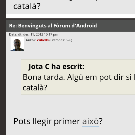
català?
Re: Benvinguts al Fòrum d'Android
Data: dt. des. 11, 2012 10:17 pm
Autor:
cubells
(Entrades: 626)
Jota C ha escrit:
Bona tarda. Algú em pot dir si 
català?
Pots llegir primer
això
?