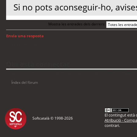
Si no pots aconseguir-ho, avise
Mostra les entrades dels darrers:
Envia una resposta
Torna a: Android
Qui està connectat
Usuaris navegant en aquest fòrum: No hi ha cap usuari registrat i 2 visitants
Índex del fòrum
El contingut està d
Softcatalà © 1998-
2026
Atribució - Compar
contrari.