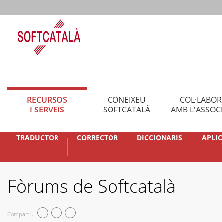
RECURSOS
CONEIXEU
COL·LABO
I SERVEIS
SOFTCATALÀ
AMB L'ASSOC
TRADUCTOR
CORRECTOR
DICCIONARIS
APLI
Fòrums de Softcatalà
Compartiu