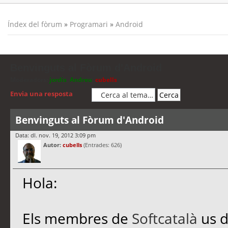
Índex del fòrum
»
Programari
»
Android
Benvinguts al Fòrum d'Android
Moderadors:
jordis
,
Andreu
,
cubells
Envia una resposta
Benvinguts al Fòrum d'Android
Data: dl. nov. 19, 2012 3:09 pm
Autor:
cubells
(Entrades: 626)
Hola:
Els membres de
Softcatalà
us d