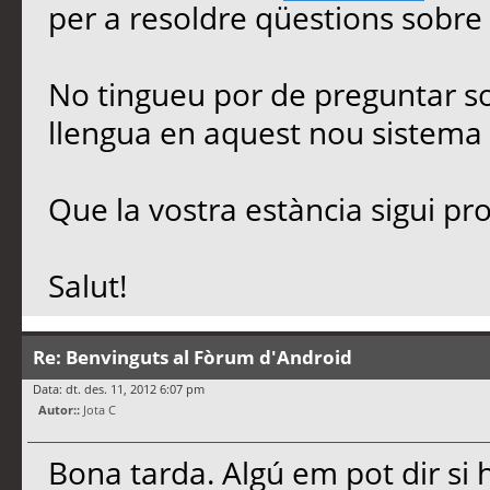
per a resoldre qüestions sobre
No tingueu por de preguntar so
llengua en aquest nou sistema 
Que la vostra estància sigui pro
Salut!
Re: Benvinguts al Fòrum d'Android
Data: dt. des. 11, 2012 6:07 pm
Autor::
Jota C
Bona tarda. Algú em pot dir si h