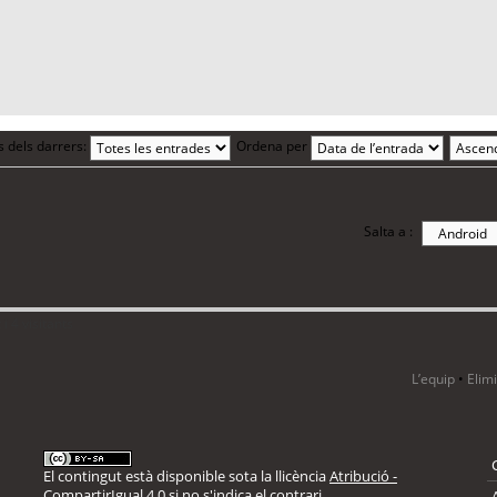
s dels darrers:
Ordena per
Salta a :
i 4 visitants
L’equip
•
Elim
El contingut està disponible sota la llicència
Atribució -
CompartirIgual 4.0
si no s'indica el contrari.