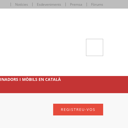
Notícies
Esdeveniments
Premsa
Fòrums
INADORS I MÒBILS EN CATALÀ
REGISTREU-VOS