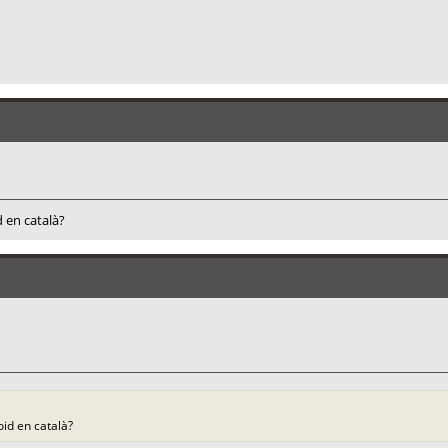
d en català?
oid en català?