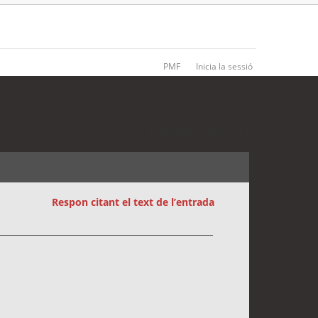
PMF
Inicia la sessió
3 entrades • Pàgina
1
de
1
Respon citant el text de l’entrada