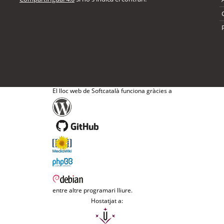
El lloc web de Softcatalà funciona gràcies a
entre altre programari lliure.
Hostatjat a: