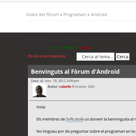
Índex del fòrum
»
Programari
»
Android
Benvinguts al Fòrum d'Android
Moderadors:
jordis
,
Andreu
,
cubells
Envia una resposta
Benvinguts al Fòrum d'Android
Data: dl. nov. 19, 2012 3:09 pm
Autor:
cubells
(Entrades: 626)
Hola:
Els membres de
Softcatalà
us donem la benvinguda al n
No tingueu por de preguntar sobre el programari en la 