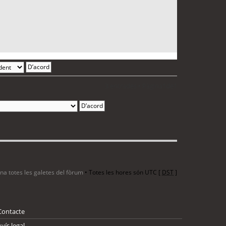
3 entrades • Pàgina
1
de
1
ina totes les galetes del fòrum
• Totes les hores són UTC [
DST
]
Contacte
Avís legal