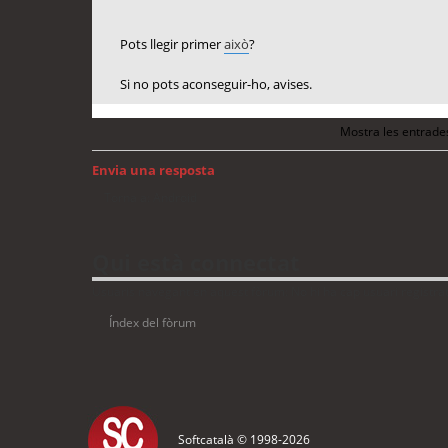
Pots llegir primer
això
?
Si no pots aconseguir-ho, avises.
Mostra les entrade
Envia una resposta
Torna a: Android
Qui està connectat
Usuaris navegant en aquest fòrum: No hi ha cap usuari registrat 
Índex del fòrum
Softcatalà © 1998-
2026