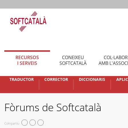
RECURSOS
CONEIXEU
COL·LABO
I SERVEIS
SOFTCATALÀ
AMB L'ASSOC
TRADUCTOR
CORRECTOR
DICCIONARIS
APLI
Fòrums de Softcatalà
Compartiu