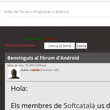
Índex del fòrum
»
Programari
»
Android
Benvinguts al Fòrum d'Android
Moderadors:
jordis
,
Andreu
,
cubells
Envia una resposta
Benvinguts al Fòrum d'Android
Data: dl. nov. 19, 2012 3:09 pm
Autor:
cubells
(Entrades: 626)
Hola:
Els membres de
Softcatalà
us d