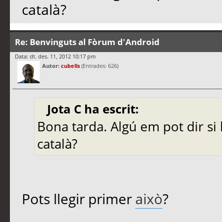
català?
Re: Benvinguts al Fòrum d'Android
Data: dt. des. 11, 2012 10:17 pm
Autor:
cubells
(Entrades: 626)
Jota C ha escrit:
Bona tarda. Algú em pot dir si 
català?
Pots llegir primer
això
?