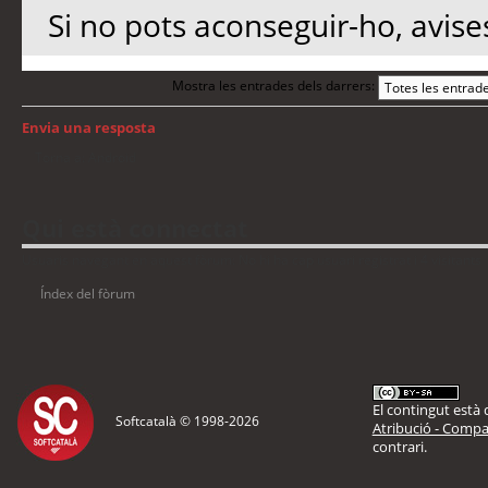
Si no pots aconseguir-ho, avise
Mostra les entrades dels darrers:
Envia una resposta
Torna a: Android
Qui està connectat
Usuaris navegant en aquest fòrum: No hi ha cap usuari registrat i 4 visitants
Índex del fòrum
El contingut està d
Softcatalà © 1998-
2026
Atribució - Compar
contrari.