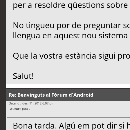
per a resoldre qüestions sobre
No tingueu por de preguntar so
llengua en aquest nou sistema 
Que la vostra estància sigui pro
Salut!
Re: Benvinguts al Fòrum d'Android
Data: dt. des. 11, 2012 6:07 pm
Autor::
Jota C
Bona tarda. Algú em pot dir si h