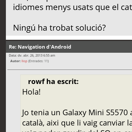
idiomes menys usats que el cat
Ningú ha trobat solució?
Re: Navigation d'Android
Data: dv. abr. 26, 2013 6:55 am
Autor:
llop
(Entrades: 11)
rowf ha escrit:
Hola!
Jo tenia un Galaxy Mini S5570 a
català, aixi que li vaig canvia