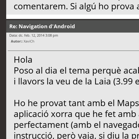
comentarem. Si algú ho prova a
Re: Navigation d'Android
Data: dc. feb. 12, 2014 3:08 pm
Autor::
XaviCh
Hola
Poso al dia el tema perquè acab
i llavors la veu de la Laia (3.99
Ho he provat tant amb el Map
aplicació xorra que he fet amb 
perfectament (amb el navegado
instrucció, però vaja, si diu la p