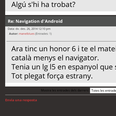
Algú s'hi ha trobat?
Re: Navigation d'Android
Data: dv. des. 26, 2014 12:10 pm
Autor:
manelblues
(Entrades: 1)
Ara tinc un honor 6 i te el mate
català menys el navigator.
Tenia un lg l5 en espanyol que s
Tot plegat força estrany.
Mostra les entrades dels darrers:
Envia una resposta
Torna a: Android