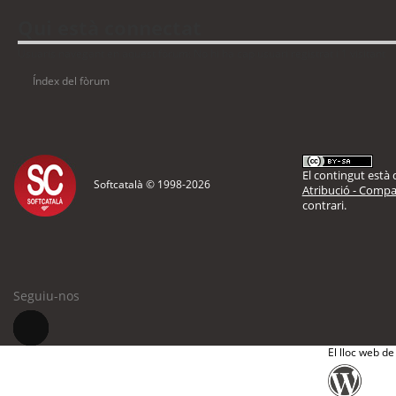
Qui està connectat
Usuaris navegant en aquest fòrum: No hi ha cap usuari registrat i 1 visitant
Índex del fòrum
El contingut està d
Softcatalà © 1998-
2026
Atribució - Compar
contrari.
Seguiu-nos
El lloc web de