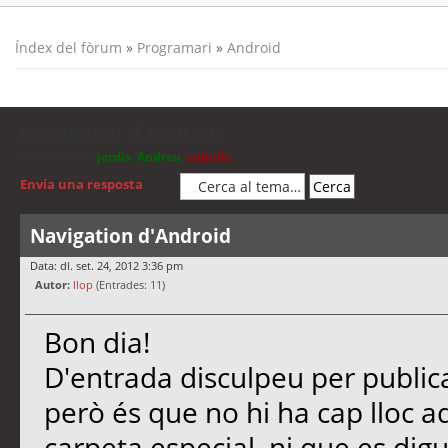
Índex del fòrum
»
Programari
»
Android
Navigation d'Android
Moderadors:
jordis
,
Andreu
,
cubells
Envia una resposta
Navigation d'Android
Data: dl. set. 24, 2012 3:36 pm
Autor:
llop
(Entrades: 11)
Bon dia!
D'entrada disculpeu per publica
però és que no hi ha cap lloc a
carpeta especial, ni que es digui