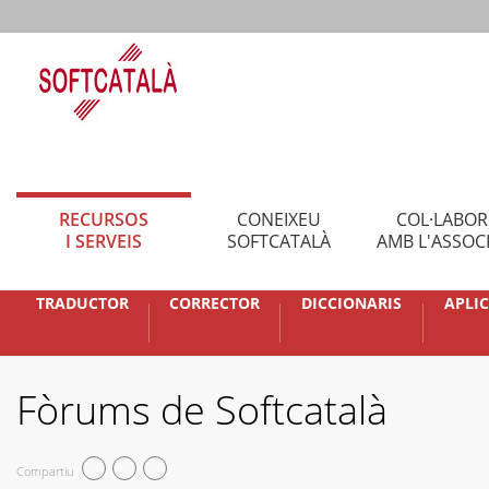
RECURSOS
CONEIXEU
COL·LABO
I SERVEIS
SOFTCATALÀ
AMB L'ASSOC
TRADUCTOR
CORRECTOR
DICCIONARIS
APLI
Fòrums de Softcatalà
Compartiu