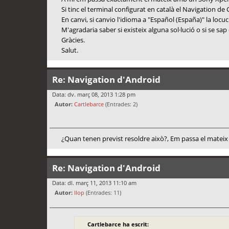
Si tinc el terminal configurat en català el Navigation d
En canvi, si canvio l'idioma a "Español (España)" la loc
M'agradaria saber si existeix alguna sol·lució o si se sap
Gràcies.
Salut.
Re: Navigation d'Android
Data: dv. març 08, 2013 1:28 pm
Autor:
Cartlebarce
(Entrades: 2)
¿Quan tenen previst resoldre això?, Em passa el mateix
Re: Navigation d'Android
Data: dl. març 11, 2013 11:10 am
Autor:
llop
(Entrades: 11)
Cartlebarce ha escrit: