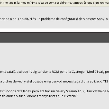
ix i no tinc ni la més mínima idea de com resoldre-ho, tampoc és que sigui un 
unciona o no. És a dir, si és un problema de configuració dels nostres Sony, 
 tenia català, aixi que li vaig canviar la ROM per una Cyanogen Mod 7 i vaig p
a ordres de veu, y si el posaba en espanyol, necessitaba d'una aplicació TTS 
funcions retallades, però ara tinc un Galaxy S3 amb 4.1.2, i tinc català de
 En finlandés o suec, idiomes menys usats que el català!!