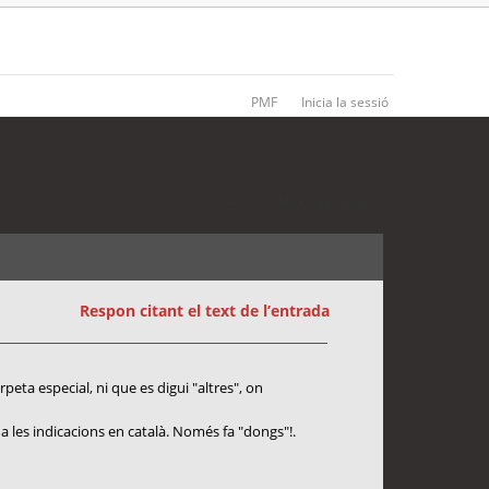
PMF
Inicia la sessió
14 entrades • Pàgina
1
de
1
Respon citant el text de l’entrada
eta especial, ni que es digui "altres", on
 les indicacions en català. Només fa "dongs"!.