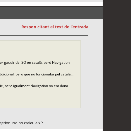
Respon citant el text de l’entrada
der gaudir del SO en català, però Navigation
dicional, pero que no funcionaba pel català...
erie, pero igualment Navigation no em dona
ation. No ho creieu així?