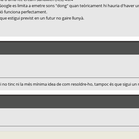
e Google es limita a emetre sons "dong" quan teòricament hi hauria d'haver un
ució funciona perfectament.
 que estigui previst en un futur no gaire llunyà.
 i no tinc ni la més mínima idea de com resoldre-ho, tampoc és que sigui u