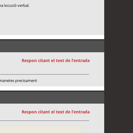
a locució verbal.
Respon citant el text de l’entrada
n manetes precisament
Respon citant el text de l’entrada