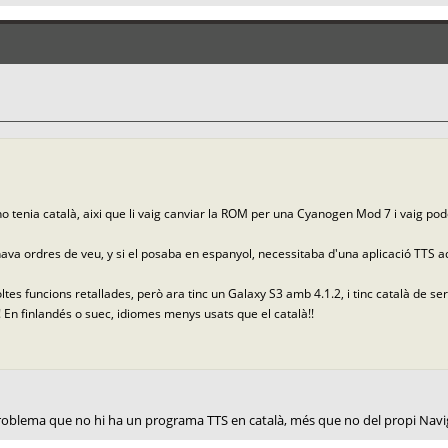
no tenia català, aixi que li vaig canviar la ROM per una Cyanogen Mod 7 i vaig po
nava ordres de veu, y si el posaba en espanyol, necessitaba d'una aplicació TTS ad
es funcions retallades, però ara tinc un Galaxy S3 amb 4.1.2, i tinc català de s
s! En finlandés o suec, idiomes menys usats que el català!!
oblema que no hi ha un programa TTS en català, més que no del propi Navig