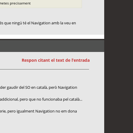
manetes precisament
o és que ningú té el Navigation amb la veu en
Respon citant el text de l’entrada
oder gaudir del SO en català, però Navigation
addicional, pero que no funcionaba pel català...
 serie, pero igualment Navigation no em dona