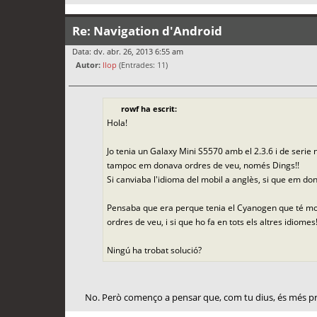
Re: Navigation d'Android
Data: dv. abr. 26, 2013 6:55 am
Autor:
llop
(Entrades: 11)
rowf ha escrit:
Hola!
Jo tenia un Galaxy Mini S5570 amb el 2.3.6 i de serie 
tampoc em donava ordres de veu, només Dings!!
Si canviaba l'idioma del mobil a anglès, si que em do
Pensaba que era perque tenia el Cyanogen que té molt
ordres de veu, i si que ho fa en tots els altres idiome
Ningú ha trobat solució?
No. Però començo a pensar que, com tu dius, és més pr