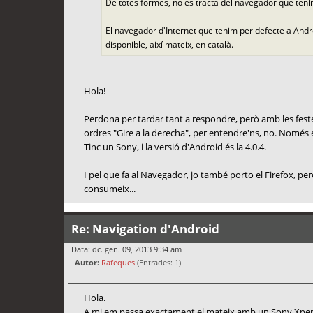
De totes formes, no es tracta del navegador que tenim a 
El navegador d'Internet que tenim per defecte a Androi
disponible, així mateix, en català.
Hola!
Perdona per tardar tant a respondre, però amb les festes
ordres "Gire a la derecha", per entendre'ns, no. Només em
Tinc un Sony, i la versió d'Android és la 4.0.4.
I pel que fa al Navegador, jo també porto el Firefox, 
consumeix...
Re: Navigation d'Android
Data: dc. gen. 09, 2013 9:34 am
Autor:
Rafeques
(Entrades: 1)
Hola.
A mi em passa exactament el mateix amb un Sony Xperi