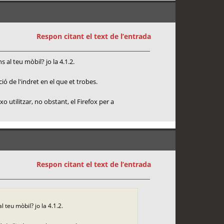
Respon citant el text de l’entrada
al teu mòbil? jo la 4.1.2.
ió de l'indret en el que et trobes.
 utilitzar, no obstant, el Firefox per a
Respon citant el text de l’entrada
teu mòbil? jo la 4.1.2.