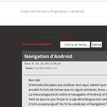
Índex del fòrum
»
Programari
»
Android
Navigation d'Android
Moderadors:
jordis
,
Andreu
,
cubells
Envia una resposta
Navigation d'Android
Data: dl. set. 24, 2012 3:36 pm
Autor:
llop
(Entrades: 11)
Bon dia!
D'entrada disculpeu per publicar això aquí, sabent que no
encabir-hi tots els temes que no siguin windows, linux, e
La meva pregunta és sobre el navegador d'Android, el Na
Però és que no puc forçar-lo a cap altra llengua (nio castel
A tots us passa igual? No hi ha català per al Navigation?