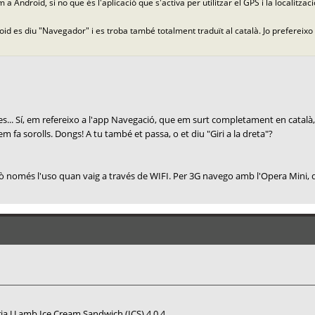
Android, si no que és l'aplicació que s'activa per utilitzar el GPS i la localització
d es diu "Navegador" i es troba també totalment traduït al català. Jo prefereixo ut
... Sí, em refereixo a l'app Navegació, que em surt completament en català, fi
 fa sorolls. Dongs! A tu també et passa, o et diu "Giri a la dreta"?
però només l'uso quan vaig a través de WIFI. Per 3G navego amb l'Opera Mini
a U amb Ice Cream Sandwich (ICS) 4.0.4