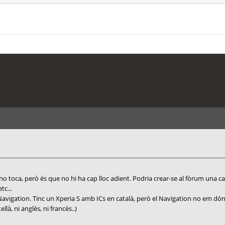
 toca, però és que no hi ha cap lloc adient. Podria crear-se al fòrum una carp
tc...
vigation. Tinc un Xperia S amb ICs en català, però el Navigation no em dóna
là, ni anglès, ni francès..)