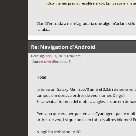
¿Quan tenen previst resoldre això?, Em passa el mate
Clar. D'entrada a mi m'agradaria que algú m'aclarís si f
català...
Re: Navigation d'Android
Data: dg. abr. 14, 2013 12:02 am
Autor:
rowf
(Entrades: 5)
Hola!
Jo tenia un Galaxy Mini S5570 amb el 2.3.6 i de serie no
tampoc em donava ordres de veu, només Dings!!
Si canviaba l'idioma del mobil a anglès, si que em donav
Pensaba que era perque tenia el Cyanogen que té moltes 
ordres de veu, i si que ho fa en tots els altres idiomes!
Ningú ha trobat solució?