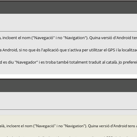
ncloent el nom ("Navegació" i no "Navigation"). Quina versió d'Android tens 
droid, si no que és l'aplicació que s'activa per utilitzar el GPS i la localitzac
es diu "Navegador" i es troba també totalment traduït al català. Jo prefereixo
, incloent el nom ("Navegació" i no "Navigation"). Quina versió d'Android tens al 