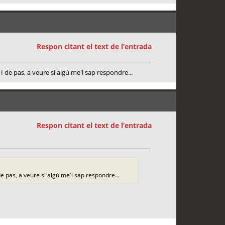
Respon citant el text de l’entrada
 de pas, a veure si algú me'l sap respondre...
Respon citant el text de l’entrada
e pas, a veure si algú me'l sap respondre...