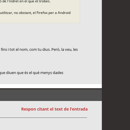
 de l'indret en el que et trobes.
ilitzar, no obstant, el Firefox per a Android
ns i tot el nom, com tu dius. Però, la veu, les
, que diuen que és el què menys dades
Respon citant el text de l’entrada