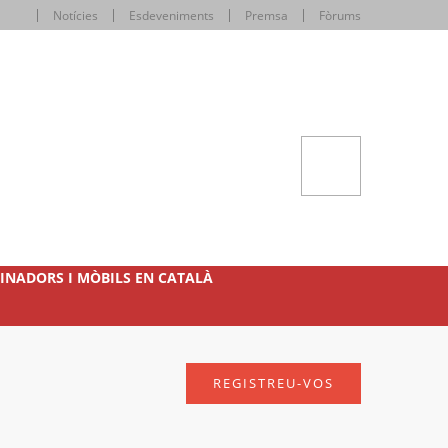
Notícies
Esdeveniments
Premsa
Fòrums
INADORS I MÒBILS EN CATALÀ
REGISTREU-VOS