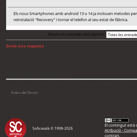
Els nous Smartphones amb android 13 o 14 ja inclouen metodes per a
reinstalació "Recovery" i tornar el telefon al seu estat de fàbrica.
Mostra les entrades dels darrers:
Envia una resposta
Torna a: Android
Qui està connectat
Usuaris navegant en aquest fòrum: No hi ha cap usuari registrat i 4 visitants
Índex del fòrum
El contingut està d
Softcatalà © 1998-
2026
Atribució - Compar
contrari.