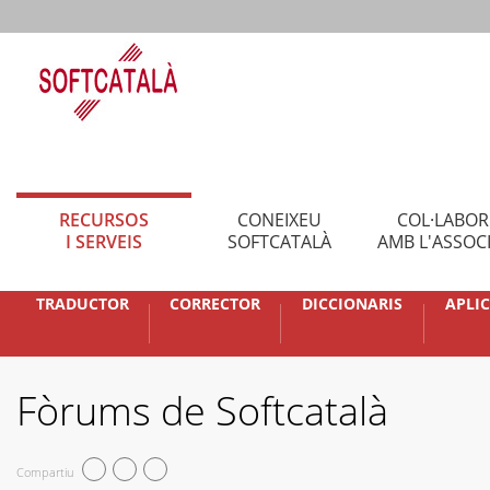
RECURSOS
CONEIXEU
COL·LABO
I SERVEIS
SOFTCATALÀ
AMB L'ASSOC
TRADUCTOR
CORRECTOR
DICCIONARIS
APLI
Fòrums de Softcatalà
Compartiu