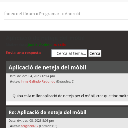
Índex del fòrum
»
Programari
»
Android
Aplicació de neteja del mòbil
Moderadors:
jordis
,
Andreu
,
cubells
Envia una resposta
Aplicació de neteja del mòbil
Data: dc. oct. 04, 2023 12:14 pm
Autor:
Inma Galindo Redondo
(Entrades: 2)
Quina es la millor aplicació de neteja per el mòbil, crec que tinc molt
Re: Aplicació de neteja del mòbil
Data: dv. des. 08, 2023 8:05 pm
Autor:
sergibcn617
(Entrades: 3)