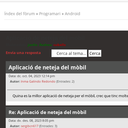
Índex del fòrum
»
Programari
»
Android
Aplicació de neteja del mòbil
Moderadors:
jordis
,
Andreu
,
cubells
Envia una resposta
Aplicació de neteja del mòbil
Data: dc. oct. 04, 2023 12:14 pm
Autor:
Inma Galindo Redondo
(Entrades: 2)
Quina es la millor aplicació de neteja per el mòbil, crec que tinc molt
Re: Aplicació de neteja del mòbil
Data: dv. des. 08, 2023 8:05 pm
Autor:
sergibcn617
(Entrades: 3)