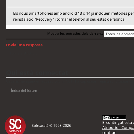
Els nous Smartphones amb android 13 o 14 ja inclouen metodes per a
reinstalació "Recovery" i tornar el telefon al seu estat de fàbrica.
Mostra les entrades dels darrers:
Envia una resposta
Torna a: Android
Qui està connectat
Usuaris navegant en aquest fòrum: No hi ha cap usuari registrat i 6 visitants
Índex del fòrum
El contingut està d
Softcatalà © 1998-
2026
Atribució - Compar
contrari.