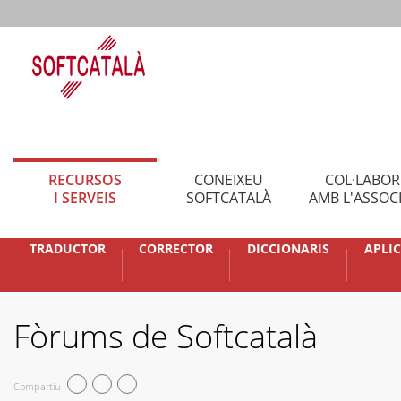
RECURSOS
CONEIXEU
COL·LABO
I SERVEIS
SOFTCATALÀ
AMB L'ASSOC
TRADUCTOR
CORRECTOR
DICCIONARIS
APLI
Fòrums de Softcatalà
Compartiu