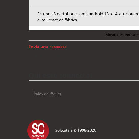
Els nous Smartphones amb android 13 o 14 ja inclouen me
al seu estat de fàbrica.
Mostra les entrade
Envia una resposta
Torna a: Android
Qui està connectat
Usuaris navegant en aquest fòrum: No hi ha cap usuari registrat 
Índex del fòrum
Softcatalà © 1998-
2026