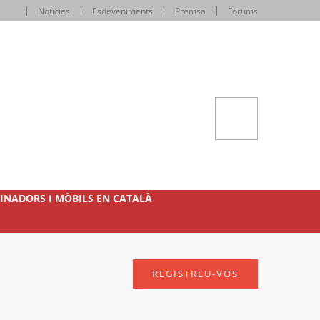
Notícies
Esdeveniments
Premsa
Fòrums
INADORS I MÒBILS EN CATALÀ
REGISTREU-VOS