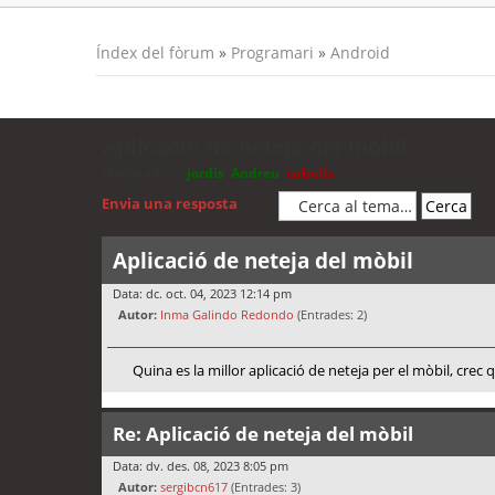
Índex del fòrum
»
Programari
»
Android
Aplicació de neteja del mòbil
Moderadors:
jordis
,
Andreu
,
cubells
Envia una resposta
Aplicació de neteja del mòbil
Data: dc. oct. 04, 2023 12:14 pm
Autor:
Inma Galindo Redondo
(Entrades: 2)
Quina es la millor aplicació de neteja per el mòbil, crec
Re: Aplicació de neteja del mòbil
Data: dv. des. 08, 2023 8:05 pm
Autor:
sergibcn617
(Entrades: 3)