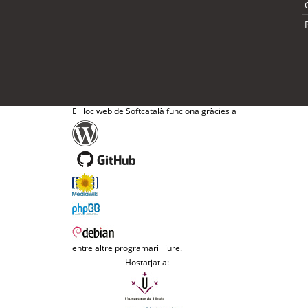
El lloc web de Softcatalà funciona gràcies a
entre altre programari lliure.
Hostatjat a: