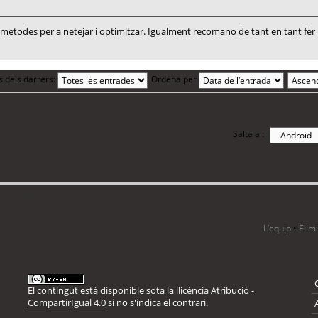
todes per a netejar i optimitzar. Igualment recomano de tant en tant fer un
s dels darrers:
Ordena per
Salta a :
i 6 visitants
L’equip
•
Elim
El contingut està disponible sota la llicència
Atribució -
CompartirIgual 4.0
si no s'indica el contrari.