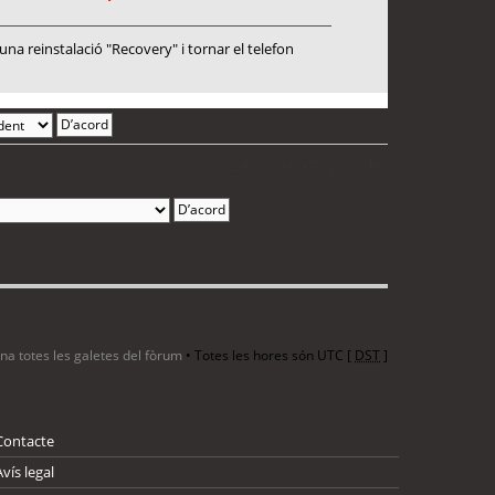
a reinstalació "Recovery" i tornar el telefon
2 entrades • Pàgina
1
de
1
ina totes les galetes del fòrum
• Totes les hores són UTC [
DST
]
Contacte
Avís legal