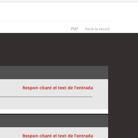
PMF
Inicia la sessió
2 entrades • Pàgina
1
de
1
Respon citant el text de l’entrada
Respon citant el text de l’entrada