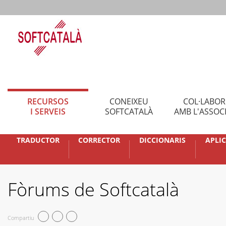
RECURSOS
CONEIXEU
COL·LABO
I SERVEIS
SOFTCATALÀ
AMB L'ASSOC
TRADUCTOR
CORRECTOR
DICCIONARIS
APLI
Fòrums de Softcatalà
Compartiu