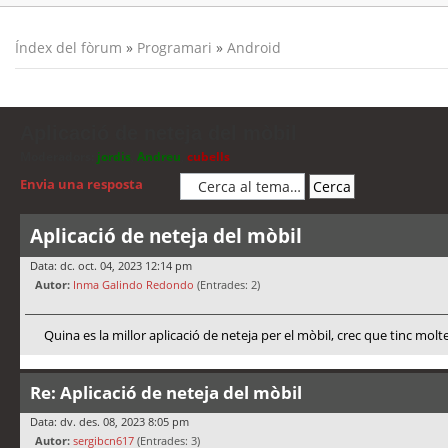
Índex del fòrum
»
Programari
»
Android
Aplicació de neteja del mòbil
Moderadors:
jordis
,
Andreu
,
cubells
Envia una resposta
Aplicació de neteja del mòbil
Data: dc. oct. 04, 2023 12:14 pm
Autor:
Inma Galindo Redondo
(Entrades: 2)
Quina es la millor aplicació de neteja per el mòbil, crec que tinc molt
Re: Aplicació de neteja del mòbil
Data: dv. des. 08, 2023 8:05 pm
Autor:
sergibcn617
(Entrades: 3)