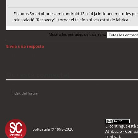
Els nous Smartphones amb android 13 o 14 ja inclouen metodes per a
reinstalació "Recovery" i tornar el telefon al seu estat de fàbrica.
Mostra les entrades dels darrers:
Envia una resposta
Torna a: Android
Qui està connectat
Usuaris navegant en aquest fòrum: No hi ha cap usuari registrat i 6 visitants
Índex del fòrum
El contingut està d
Softcatalà © 1998-
2026
Atribució - Compar
contrari.