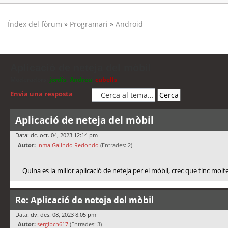
Índex del fòrum
»
Programari
»
Android
Aplicació de neteja del mòbil
Moderadors:
jordis
,
Andreu
,
cubells
Envia una resposta
Aplicació de neteja del mòbil
Data: dc. oct. 04, 2023 12:14 pm
Autor:
Inma Galindo Redondo
(Entrades: 2)
Quina es la millor aplicació de neteja per el mòbil, crec que tinc molt
Re: Aplicació de neteja del mòbil
Data: dv. des. 08, 2023 8:05 pm
Autor:
sergibcn617
(Entrades: 3)