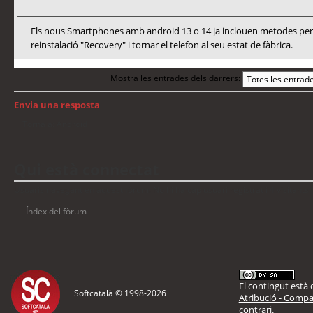
Els nous Smartphones amb android 13 o 14 ja inclouen metodes per a
reinstalació "Recovery" i tornar el telefon al seu estat de fàbrica.
Mostra les entrades dels darrers:
Envia una resposta
Torna a: Android
Qui està connectat
Usuaris navegant en aquest fòrum: No hi ha cap usuari registrat i 4 visitants
Índex del fòrum
El contingut està d
Softcatalà © 1998-
2026
Atribució - Compar
contrari.