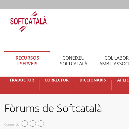
RECURSOS
CONEIXEU
COL·LABO
I SERVEIS
SOFTCATALÀ
AMB L'ASSOC
TRADUCTOR
CORRECTOR
DICCIONARIS
APLI
Fòrums de Softcatalà
Compartiu