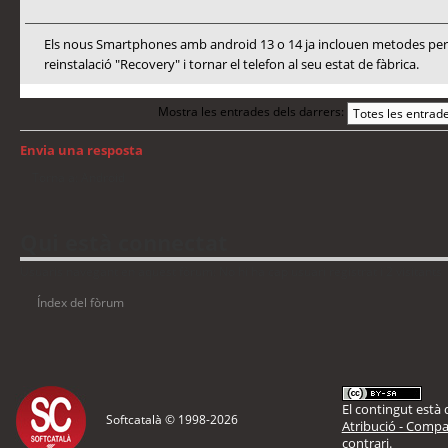
Els nous Smartphones amb android 13 o 14 ja inclouen metodes per a
reinstalació "Recovery" i tornar el telefon al seu estat de fàbrica.
Mostra les entrades dels darrers:
Envia una resposta
Torna a: Android
Qui està connectat
Usuaris navegant en aquest fòrum: No hi ha cap usuari registrat i 2 visitants
Índex del fòrum
El contingut està d
Softcatalà © 1998-
2026
Atribució - Compar
contrari.