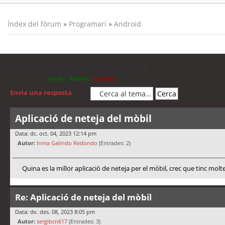
Índex del fòrum
»
Programari
»
Android
Aplicació de neteja del mòbil
Moderadors:
jordis
,
Andreu
,
cubells
Envia una resposta
Aplicació de neteja del mòbil
Data: dc. oct. 04, 2023 12:14 pm
Autor:
Inma Galindo Redondo
(Entrades: 2)
Quina es la millor aplicació de neteja per el mòbil, crec que tinc molt
Re: Aplicació de neteja del mòbil
Data: dv. des. 08, 2023 8:05 pm
Autor:
sergibcn617
(Entrades: 3)