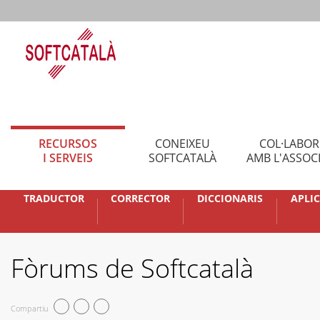
RECURSOS
CONEIXEU
COL·LABO
I SERVEIS
SOFTCATALÀ
AMB L'ASSOC
TRADUCTOR
CORRECTOR
DICCIONARIS
APLI
Fòrums de Softcatalà
Compartiu