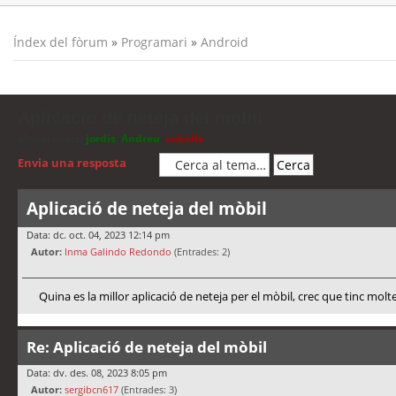
Índex del fòrum
»
Programari
»
Android
Aplicació de neteja del mòbil
Moderadors:
jordis
,
Andreu
,
cubells
Envia una resposta
Aplicació de neteja del mòbil
Data: dc. oct. 04, 2023 12:14 pm
Autor:
Inma Galindo Redondo
(Entrades: 2)
Quina es la millor aplicació de neteja per el mòbil, crec que tinc molt
Re: Aplicació de neteja del mòbil
Data: dv. des. 08, 2023 8:05 pm
Autor:
sergibcn617
(Entrades: 3)