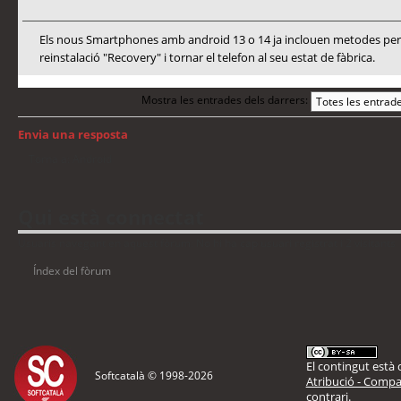
Els nous Smartphones amb android 13 o 14 ja inclouen metodes per a
reinstalació "Recovery" i tornar el telefon al seu estat de fàbrica.
Mostra les entrades dels darrers:
Envia una resposta
Torna a: Android
Qui està connectat
Usuaris navegant en aquest fòrum: No hi ha cap usuari registrat i 2 visitants
Índex del fòrum
El contingut està d
Softcatalà © 1998-
2026
Atribució - Compar
contrari.