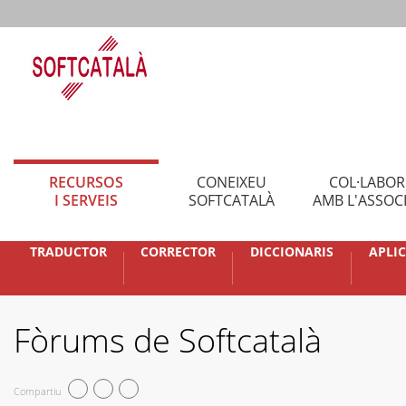
RECURSOS
CONEIXEU
COL·LABO
I SERVEIS
SOFTCATALÀ
AMB L'ASSOC
TRADUCTOR
CORRECTOR
DICCIONARIS
APLI
Fòrums de Softcatalà
Compartiu