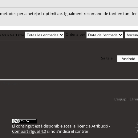
todes per a netejar i optimitzar. Igualment recomano de tant en tant fer un
s dels darrers:
Ordena per
Salta a :
i 7 visitants
L’equip
•
Elim
El contingut està disponible sota la llicència
Atribució -
CompartirIgual 4.0
si no s'indica el contrari.