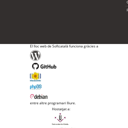
El lloc web de Softcatalà funciona gràcies a
entre altre programari lliure.
Hostatjat a: