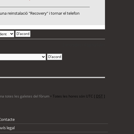
a reinstalació "Recovery" i tornar el telefon
2 entrades • Pàgina
1
de
1
ina totes les galetes del fòrum
• Totes les hores són UTC [
DST
]
Contacte
Avís legal