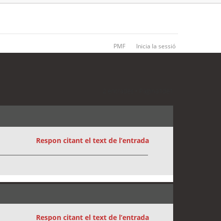
PMF
Inicia la sessió
2 entrades • Pàgina
1
de
1
Respon citant el text de l’entrada
Respon citant el text de l’entrada