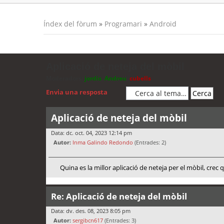
Índex del fòrum
»
Programari
»
Android
Aplicació de neteja del mòbil
Moderadors:
jordis
,
Andreu
,
cubells
Envia una resposta
Aplicació de neteja del mòbil
Data: dc. oct. 04, 2023 12:14 pm
Autor:
Inma Galindo Redondo
(Entrades: 2)
Quina es la millor aplicació de neteja per el mòbil, crec
Re: Aplicació de neteja del mòbil
Data: dv. des. 08, 2023 8:05 pm
Autor:
sergibcn617
(Entrades: 3)