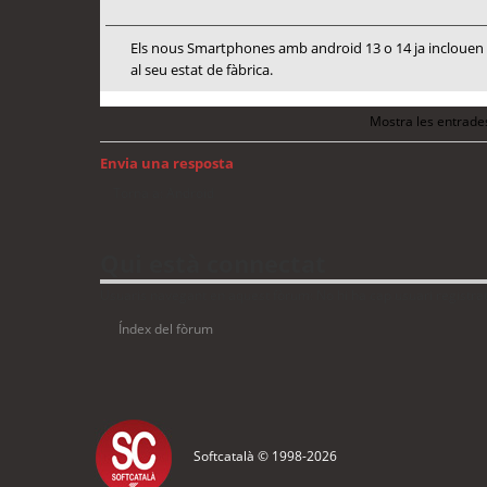
Els nous Smartphones amb android 13 o 14 ja inclouen me
al seu estat de fàbrica.
Mostra les entrade
Envia una resposta
Torna a: Android
Qui està connectat
Usuaris navegant en aquest fòrum: No hi ha cap usuari registrat 
Índex del fòrum
Softcatalà © 1998-
2026