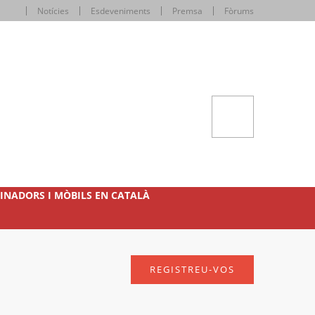
Notícies
Esdeveniments
Premsa
Fòrums
INADORS I MÒBILS EN CATALÀ
REGISTREU-VOS