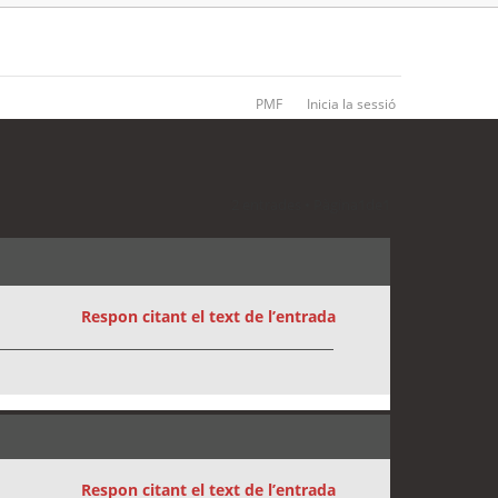
PMF
Inicia la sessió
2 entrades • Pàgina
1
de
1
Respon citant el text de l’entrada
Respon citant el text de l’entrada