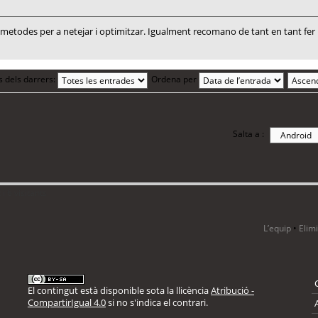
todes per a netejar i optimitzar. Igualment recomano de tant en tant fer un
s dels darrers:
Ordena per
Salta a :
i 6 visitants
L’equip
•
Elim
El contingut està disponible sota la llicència
Atribució -
CompartirIgual 4.0
si no s'indica el contrari.