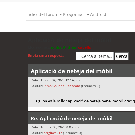
Índex del fòrum
»
Programari
»
Android
Aplicació de neteja del mòbil
Moderadors:
jordis
,
Andreu
,
cubells
Envia una resposta
Aplicació de neteja del mòbil
Data: dc. oct. 04, 2023 12:14 pm
Autor:
Inma Galindo Redondo
(Entrades: 2)
Quina es la millor aplicació de neteja per el mòbil, crec
Re: Aplicació de neteja del mòbil
Data: dv. des. 08, 2023 8:05 pm
Autor:
sergibcn617
(Entrades: 3)