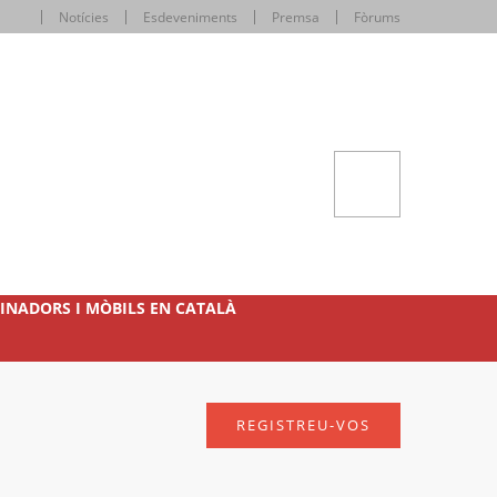
Notícies
Esdeveniments
Premsa
Fòrums
INADORS I MÒBILS EN CATALÀ
REGISTREU-VOS