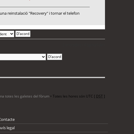
a reinstalació "Recovery" i tornar el telefon
2 entrades • Pàgina
1
de
1
ina totes les galetes del fòrum
• Totes les hores són UTC [
DST
]
Contacte
Avís legal