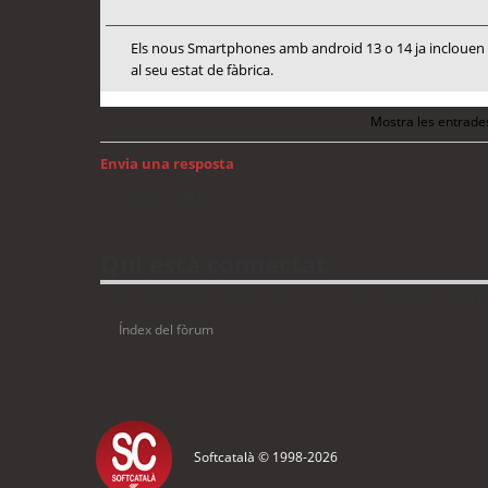
Els nous Smartphones amb android 13 o 14 ja inclouen me
al seu estat de fàbrica.
Mostra les entrade
Envia una resposta
Torna a: Android
Qui està connectat
Usuaris navegant en aquest fòrum: No hi ha cap usuari registrat 
Índex del fòrum
Softcatalà © 1998-
2026