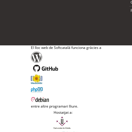
El lloc web de Softcatalà funciona gràcies a
entre altre programari lliure.
Hostatjat a: