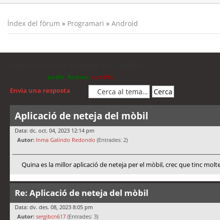
Índex del fòrum
»
Programari
»
Android
Aplicació de neteja del mòbil
Moderadors:
jordis
,
Andreu
,
cubells
Envia una resposta
Aplicació de neteja del mòbil
Data: dc. oct. 04, 2023 12:14 pm
Autor:
Inma Galindo Redondo
(Entrades: 2)
Quina es la millor aplicació de neteja per el mòbil, crec que tinc molt
Re: Aplicació de neteja del mòbil
Data: dv. des. 08, 2023 8:05 pm
Autor:
sergibcn617
(Entrades: 3)