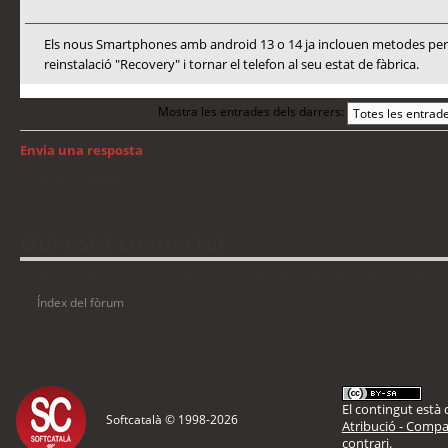
Els nous Smartphones amb android 13 o 14 ja inclouen metodes per a
reinstalació "Recovery" i tornar el telefon al seu estat de fàbrica.
Mostra les entrades dels darrers:
Envia una resposta
Torna a: Android
Qui està connectat
Usuaris navegant en aquest fòrum: No hi ha cap usuari registrat i 4 visitants
Índex del fòrum
El contingut està d
Softcatalà © 1998-
2026
Atribució - Compar
contrari.