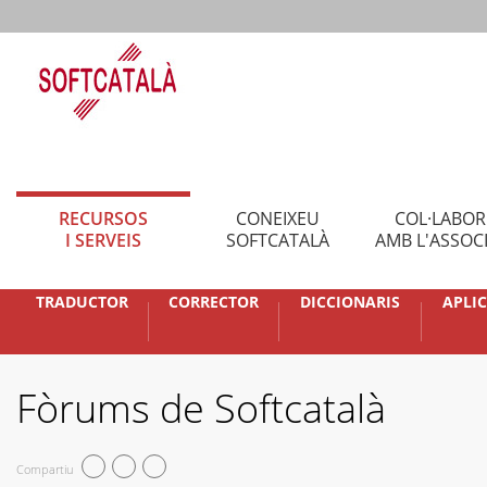
RECURSOS
CONEIXEU
COL·LABO
I SERVEIS
SOFTCATALÀ
AMB L'ASSOC
TRADUCTOR
CORRECTOR
DICCIONARIS
APLI
Fòrums de Softcatalà
Compartiu