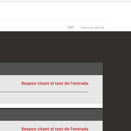
PMF
Inicia la sessió
2 entrades • Pàgina
1
de
1
Respon citant el text de l’entrada
Respon citant el text de l’entrada