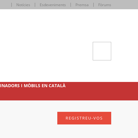
Notícies
Esdeveniments
Premsa
Fòrums
INADORS I MÒBILS EN CATALÀ
REGISTREU-VOS