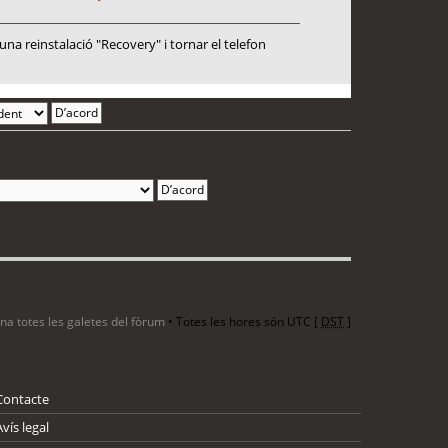
a reinstalació "Recovery" i tornar el telefon
2 entrades • Pàgina
1
de
1
ina totes les galetes del fòrum
• Totes les hores són UTC [
DST
]
Contacte
Avís legal