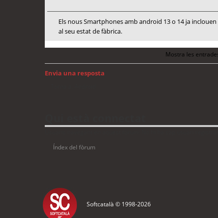
Els nous Smartphones amb android 13 o 14 ja inclouen me
al seu estat de fàbrica.
Mostra les entrade
Envia una resposta
Torna a: Android
Qui està connectat
Usuaris navegant en aquest fòrum: No hi ha cap usuari registrat 
Índex del fòrum
Softcatalà © 1998-
2026