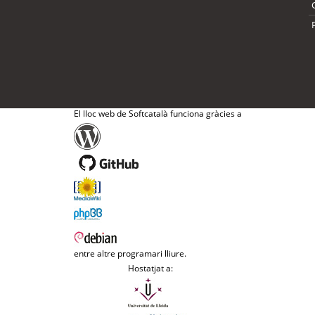
El lloc web de Softcatalà funciona gràcies a
entre altre programari lliure.
Hostatjat a: