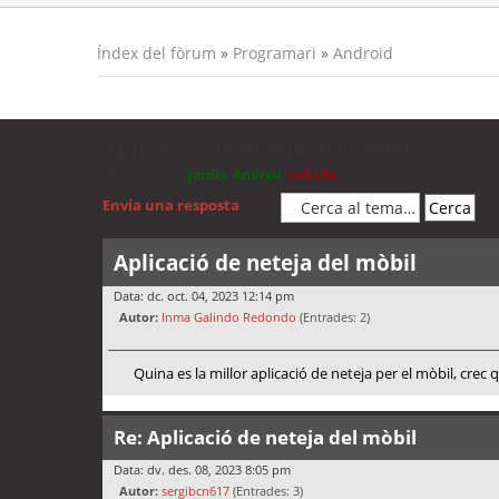
Índex del fòrum
»
Programari
»
Android
Aplicació de neteja del mòbil
Moderadors:
jordis
,
Andreu
,
cubells
Envia una resposta
Aplicació de neteja del mòbil
Data: dc. oct. 04, 2023 12:14 pm
Autor:
Inma Galindo Redondo
(Entrades: 2)
Quina es la millor aplicació de neteja per el mòbil, crec
Re: Aplicació de neteja del mòbil
Data: dv. des. 08, 2023 8:05 pm
Autor:
sergibcn617
(Entrades: 3)