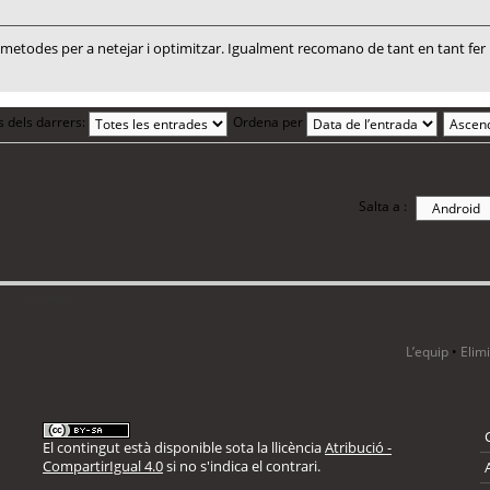
todes per a netejar i optimitzar. Igualment recomano de tant en tant fer un
s dels darrers:
Ordena per
Salta a :
i 8 visitants
L’equip
•
Elim
El contingut està disponible sota la llicència
Atribució -
CompartirIgual 4.0
si no s'indica el contrari.