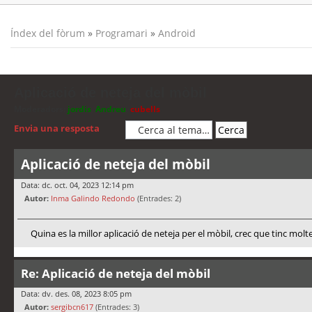
Índex del fòrum
»
Programari
»
Android
Aplicació de neteja del mòbil
Moderadors:
jordis
,
Andreu
,
cubells
Envia una resposta
Aplicació de neteja del mòbil
Data: dc. oct. 04, 2023 12:14 pm
Autor:
Inma Galindo Redondo
(Entrades: 2)
Quina es la millor aplicació de neteja per el mòbil, crec que tinc molt
Re: Aplicació de neteja del mòbil
Data: dv. des. 08, 2023 8:05 pm
Autor:
sergibcn617
(Entrades: 3)