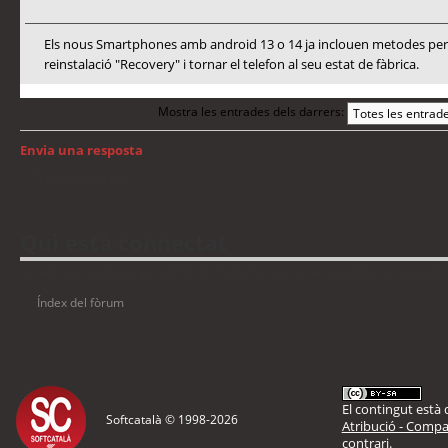
Els nous Smartphones amb android 13 o 14 ja inclouen metodes per a
reinstalació "Recovery" i tornar el telefon al seu estat de fàbrica.
Mostra les entrades dels darrers:
Envia una resposta
Torna a: Android
Qui està connectat
Usuaris navegant en aquest fòrum: No hi ha cap usuari registrat i 4 visitants
Índex del fòrum
El contingut està d
Softcatalà © 1998-
2026
Atribució - Compar
contrari.