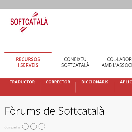
RECURSOS
CONEIXEU
COL·LABO
I SERVEIS
SOFTCATALÀ
AMB L'ASSOC
TRADUCTOR
CORRECTOR
DICCIONARIS
APLI
Fòrums de Softcatalà
Compartiu