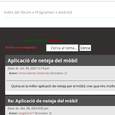
Índex del fòrum
»
Programari
»
Android
Aplicació de neteja del mòbil
Moderadors:
jordis
,
Andreu
,
cubells
Envia una resposta
Aplicació de neteja del mòbil
Data: dc. oct. 04, 2023 12:14 pm
Autor:
Inma Galindo Redondo
(Entrades: 2)
Quina es la millor aplicació de neteja per el mòbil, crec que tinc molt
Re: Aplicació de neteja del mòbil
Data: dv. des. 08, 2023 8:05 pm
Autor:
sergibcn617
(Entrades: 3)