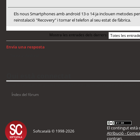
Els nous Smartphones amb android 13 o 14 ja inclouen metodes per a
reinstalació "Recovery" i tornar el telefon al seu estat de fàbrica.
Mostra les entrades dels darrers:
Envia una resposta
Torna a: Android
Qui està connectat
Usuaris navegant en aquest fòrum: No hi ha cap usuari registrat i 5 visitants
Índex del fòrum
El contingut està d
Softcatalà © 1998-
2026
Atribució - Compar
contrari.