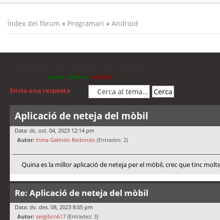
Índex del fòrum
»
Programari
»
Android
Aplicació de neteja del mòbil
Moderadors:
jordis
,
Andreu
,
cubells
Envia una resposta
Aplicació de neteja del mòbil
Data: dc. oct. 04, 2023 12:14 pm
Autor:
Inma Galindo Redondo
(Entrades: 2)
Quina es la millor aplicació de neteja per el mòbil, crec que tinc molt
Re: Aplicació de neteja del mòbil
Data: dv. des. 08, 2023 8:05 pm
Autor:
sergibcn617
(Entrades: 3)