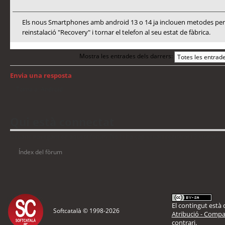
Els nous Smartphones amb android 13 o 14 ja inclouen metodes per a
reinstalació "Recovery" i tornar el telefon al seu estat de fàbrica.
Mostra les entrades dels darrers:
Envia una resposta
Torna a: Android
Qui està connectat
Usuaris navegant en aquest fòrum: No hi ha cap usuari registrat i 3 visitants
Índex del fòrum
El contingut està d
Softcatalà © 1998-
2026
Atribució - Compar
contrari.