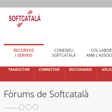
RECURSOS
CONEIXEU
COL·LABO
I SERVEIS
SOFTCATALÀ
AMB L'ASSOC
TRADUCTOR
CORRECTOR
DICCIONARIS
APLI
Fòrums de Softcatalà
Compartiu