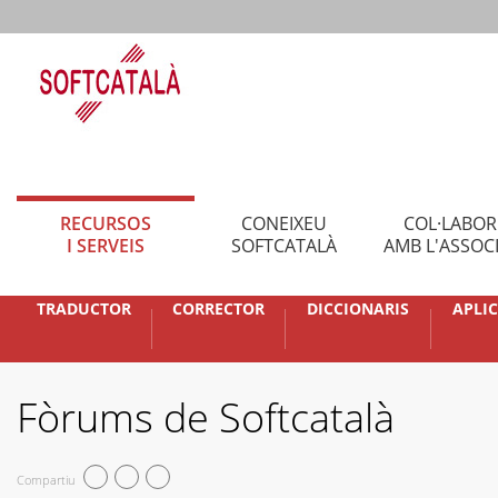
RECURSOS
CONEIXEU
COL·LABO
I SERVEIS
SOFTCATALÀ
AMB L'ASSOC
TRADUCTOR
CORRECTOR
DICCIONARIS
APLI
Fòrums de Softcatalà
Compartiu