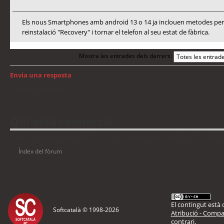
Els nous Smartphones amb android 13 o 14 ja inclouen metodes per a
reinstalació "Recovery" i tornar el telefon al seu estat de fàbrica.
Mostra les entrades dels darrers:
Envia una resposta
Torna a: Android
Qui està connectat
Usuaris navegant en aquest fòrum: No hi ha cap usuari registrat i 10 visitant
Índex del fòrum
El contingut està d
Softcatalà © 1998-
2026
Atribució - Compar
contrari.