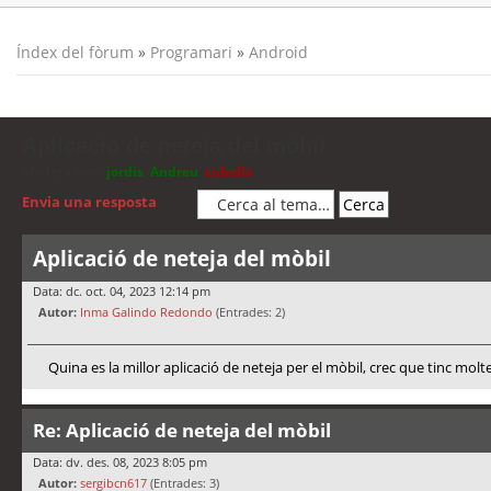
Índex del fòrum
»
Programari
»
Android
Aplicació de neteja del mòbil
Moderadors:
jordis
,
Andreu
,
cubells
Envia una resposta
Aplicació de neteja del mòbil
Data: dc. oct. 04, 2023 12:14 pm
Autor:
Inma Galindo Redondo
(Entrades: 2)
Quina es la millor aplicació de neteja per el mòbil, crec que tinc molt
Re: Aplicació de neteja del mòbil
Data: dv. des. 08, 2023 8:05 pm
Autor:
sergibcn617
(Entrades: 3)