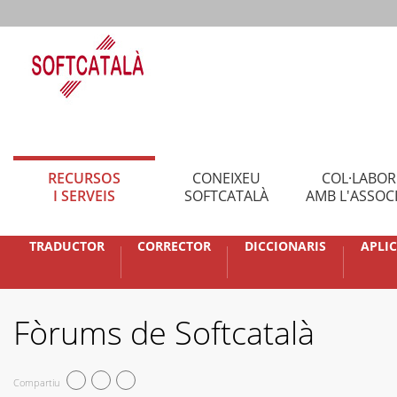
RECURSOS
CONEIXEU
COL·LABO
I SERVEIS
SOFTCATALÀ
AMB L'ASSOC
TRADUCTOR
CORRECTOR
DICCIONARIS
APLI
Fòrums de Softcatalà
Compartiu