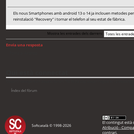
Els nous Smartphones amb android 13 o 14 ja inclouen metodes per a
reinstalació "Recovery" i tornar el telefon al seu estat de fàbrica.
Mostra les entrades dels darrers:
Envia una resposta
Torna a: Android
Qui està connectat
Usuaris navegant en aquest fòrum: No hi ha cap usuari registrat i 2 visitants
Índex del fòrum
El contingut està d
Softcatalà © 1998-
2026
Atribució - Compar
contrari.