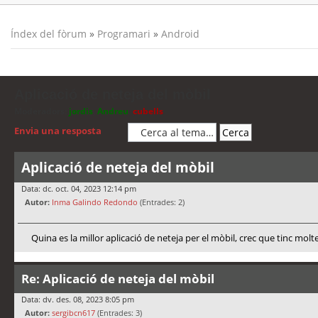
Índex del fòrum
»
Programari
»
Android
Aplicació de neteja del mòbil
Moderadors:
jordis
,
Andreu
,
cubells
Envia una resposta
Aplicació de neteja del mòbil
Data: dc. oct. 04, 2023 12:14 pm
Autor:
Inma Galindo Redondo
(Entrades: 2)
Quina es la millor aplicació de neteja per el mòbil, crec que tinc molt
Re: Aplicació de neteja del mòbil
Data: dv. des. 08, 2023 8:05 pm
Autor:
sergibcn617
(Entrades: 3)