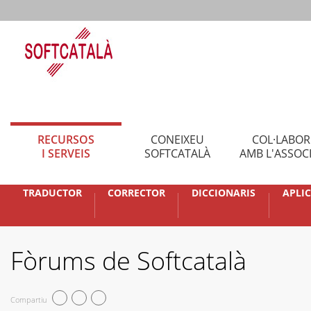
RECURSOS
CONEIXEU
COL·LABO
I SERVEIS
SOFTCATALÀ
AMB L'ASSOC
TRADUCTOR
CORRECTOR
DICCIONARIS
APLI
Fòrums de Softcatalà
Compartiu