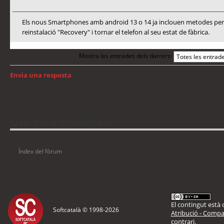
Els nous Smartphones amb android 13 o 14 ja inclouen metodes per a
reinstalació "Recovery" i tornar el telefon al seu estat de fàbrica.
Mostra les entrades dels darrers:
Envia una resposta
Torna a: Android
Qui està connectat
Usuaris navegant en aquest fòrum: No hi ha cap usuari registrat i 2 visitants
Índex del fòrum
El contingut està d
Softcatalà © 1998-
2026
Atribució - Compar
contrari.