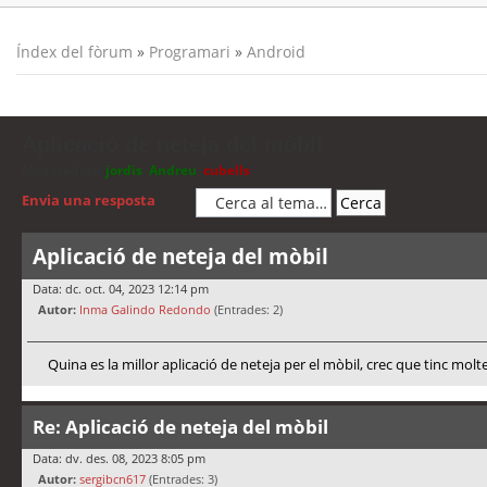
Índex del fòrum
»
Programari
»
Android
Aplicació de neteja del mòbil
Moderadors:
jordis
,
Andreu
,
cubells
Envia una resposta
Aplicació de neteja del mòbil
Data: dc. oct. 04, 2023 12:14 pm
Autor:
Inma Galindo Redondo
(Entrades: 2)
Quina es la millor aplicació de neteja per el mòbil, crec que tinc molt
Re: Aplicació de neteja del mòbil
Data: dv. des. 08, 2023 8:05 pm
Autor:
sergibcn617
(Entrades: 3)