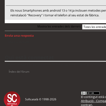
Els nous Smartphones amb android 13 o 14 ja inclouen metodes per a
reinstalació "Recovery" i tornar el telefon al seu estat de fàbrica.
Mostra les entrades dels darrers:
Envia una resposta
Torna a: Android
Qui està connectat
Usuaris navegant en aquest fòrum: No hi ha cap usuari registrat i 2 visitants
Índex del fòrum
El contingut està d
Softcatalà © 1998-
2026
Atribució - Compar
contrari.