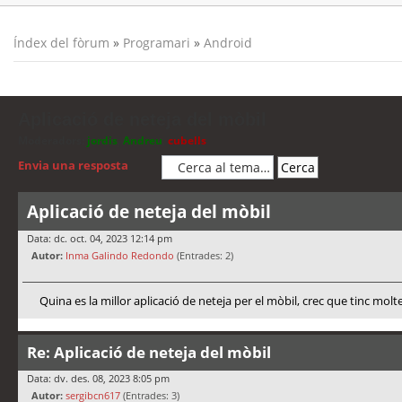
Índex del fòrum
»
Programari
»
Android
Aplicació de neteja del mòbil
Moderadors:
jordis
,
Andreu
,
cubells
Envia una resposta
Aplicació de neteja del mòbil
Data: dc. oct. 04, 2023 12:14 pm
Autor:
Inma Galindo Redondo
(Entrades: 2)
Quina es la millor aplicació de neteja per el mòbil, crec que tinc molt
Re: Aplicació de neteja del mòbil
Data: dv. des. 08, 2023 8:05 pm
Autor:
sergibcn617
(Entrades: 3)