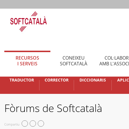
RECURSOS
CONEIXEU
COL·LABO
I SERVEIS
SOFTCATALÀ
AMB L'ASSOC
TRADUCTOR
CORRECTOR
DICCIONARIS
APLI
Fòrums de Softcatalà
Compartiu