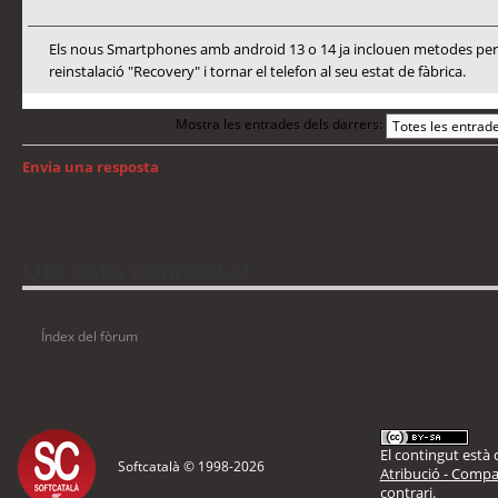
Els nous Smartphones amb android 13 o 14 ja inclouen metodes per a
reinstalació "Recovery" i tornar el telefon al seu estat de fàbrica.
Mostra les entrades dels darrers:
Envia una resposta
Torna a: Android
Qui està connectat
Usuaris navegant en aquest fòrum: No hi ha cap usuari registrat i 5 visitants
Índex del fòrum
El contingut està d
Softcatalà © 1998-
2026
Atribució - Compar
contrari.