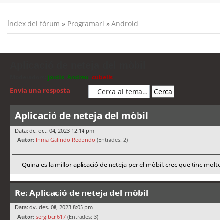
Índex del fòrum
»
Programari
»
Android
Aplicació de neteja del mòbil
Moderadors:
jordis
,
Andreu
,
cubells
Envia una resposta
Aplicació de neteja del mòbil
Data: dc. oct. 04, 2023 12:14 pm
Autor:
Inma Galindo Redondo
(Entrades: 2)
Quina es la millor aplicació de neteja per el mòbil, crec que tinc molt
Re: Aplicació de neteja del mòbil
Data: dv. des. 08, 2023 8:05 pm
Autor:
sergibcn617
(Entrades: 3)