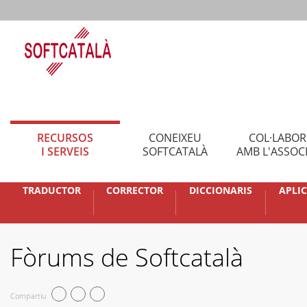
RECURSOS
CONEIXEU
COL·LABO
I SERVEIS
SOFTCATALÀ
AMB L'ASSOC
TRADUCTOR
CORRECTOR
DICCIONARIS
APLI
Fòrums de Softcatalà
Compartiu