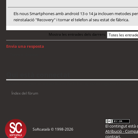
Els nous Smartphones amb android 13 o 14 ja inclouen metodes per a
reinstalació "Recovery" i tornar el telefon al seu estat de fàbrica.
Mostra les entrades dels darrers:
Envia una resposta
Torna a: Android
Qui està connectat
Usuaris navegant en aquest fòrum: No hi ha cap usuari registrat i 3 visitants
Índex del fòrum
El contingut està d
Softcatalà © 1998-
2026
Atribució - Compar
contrari.