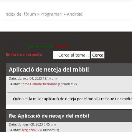
Índex del fòrum
»
Programari
»
Android
Aplicació de neteja del mòbil
Moderadors:
jordis
,
Andreu
,
cubells
Envia una resposta
Aplicació de neteja del mòbil
Data: dc. oct. 04, 2023 12:14 pm
Autor:
Inma Galindo Redondo
(Entrades: 2)
Quina es la millor aplicació de neteja per el mòbil, crec que tinc molt
Re: Aplicació de neteja del mòbil
Data: dv. des. 08, 2023 8:05 pm
Autor:
sergibcn617
(Entrades: 3)