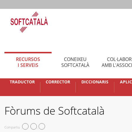
RECURSOS
CONEIXEU
COL·LABO
I SERVEIS
SOFTCATALÀ
AMB L'ASSOC
TRADUCTOR
CORRECTOR
DICCIONARIS
APLI
Fòrums de Softcatalà
Compartiu