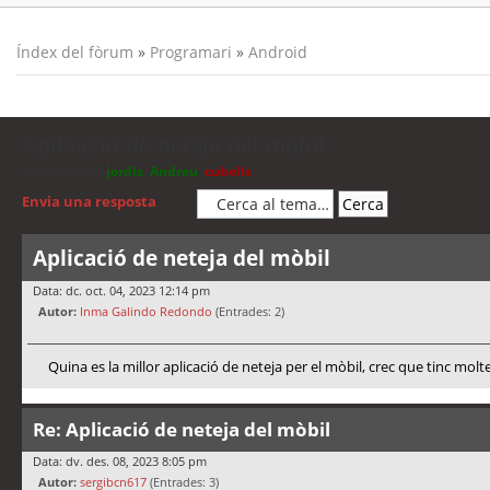
Índex del fòrum
»
Programari
»
Android
Aplicació de neteja del mòbil
Moderadors:
jordis
,
Andreu
,
cubells
Envia una resposta
Aplicació de neteja del mòbil
Data: dc. oct. 04, 2023 12:14 pm
Autor:
Inma Galindo Redondo
(Entrades: 2)
Quina es la millor aplicació de neteja per el mòbil, crec que tinc molt
Re: Aplicació de neteja del mòbil
Data: dv. des. 08, 2023 8:05 pm
Autor:
sergibcn617
(Entrades: 3)