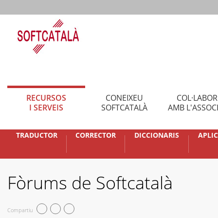
RECURSOS
CONEIXEU
COL·LABO
I SERVEIS
SOFTCATALÀ
AMB L'ASSOC
TRADUCTOR
CORRECTOR
DICCIONARIS
APLI
Fòrums de Softcatalà
Compartiu