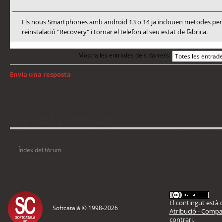
Els nous Smartphones amb android 13 o 14 ja inclouen metodes per a
reinstalació "Recovery" i tornar el telefon al seu estat de fàbrica.
Mostra les entrades dels darrers:
Envia una resposta
Torna a: Android
Qui està connectat
Usuaris navegant en aquest fòrum: No hi ha cap usuari registrat i 11 visitant
Índex del fòrum
El contingut està d
Softcatalà © 1998-
2026
Atribució - Compar
contrari.