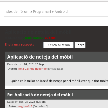
Índex del fòrum
»
Programari
»
Android
Aplicació de neteja del mòbil
Moderadors:
jordis
,
Andreu
,
cubells
Envia una resposta
Aplicació de neteja del mòbil
Data: dc. oct. 04, 2023 12:14 pm
Autor:
Inma Galindo Redondo
(Entrades: 2)
Quina es la millor aplicació de neteja per el mòbil, crec que tinc molt
Re: Aplicació de neteja del mòbil
Data: dv. des. 08, 2023 8:05 pm
Autor:
sergibcn617
(Entrades: 3)