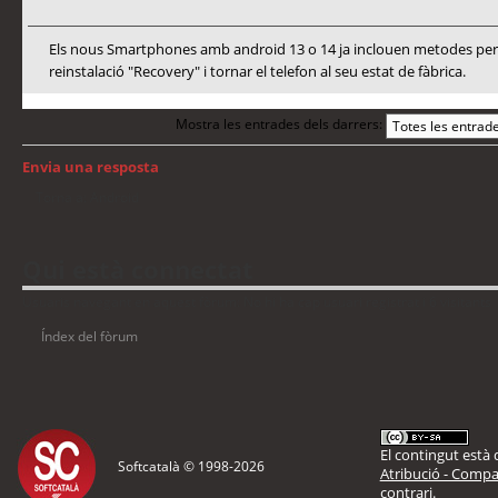
Els nous Smartphones amb android 13 o 14 ja inclouen metodes per a
reinstalació "Recovery" i tornar el telefon al seu estat de fàbrica.
Mostra les entrades dels darrers:
Envia una resposta
Torna a: Android
Qui està connectat
Usuaris navegant en aquest fòrum: No hi ha cap usuari registrat i 6 visitants
Índex del fòrum
El contingut està d
Softcatalà © 1998-
2026
Atribució - Compar
contrari.