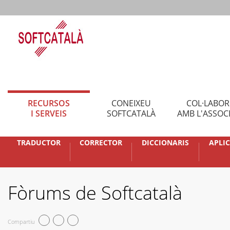
RECURSOS
CONEIXEU
COL·LABO
I SERVEIS
SOFTCATALÀ
AMB L'ASSOC
TRADUCTOR
CORRECTOR
DICCIONARIS
APLI
Fòrums de Softcatalà
Compartiu