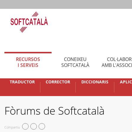
RECURSOS
CONEIXEU
COL·LABO
I SERVEIS
SOFTCATALÀ
AMB L'ASSOC
TRADUCTOR
CORRECTOR
DICCIONARIS
APLI
Fòrums de Softcatalà
Compartiu