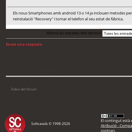
Els nous Smartphones amb android 13 o 14 ja inclouen metodes per a
reinstalació "Recovery" i tornar el telefon al seu estat de fàbrica.
Mostra les entrades dels darrers:
Envia una resposta
Torna a: Android
Qui està connectat
Usuaris navegant en aquest fòrum: No hi ha cap usuari registrat i 2 visitants
Índex del fòrum
El contingut està d
Softcatalà © 1998-
2026
Atribució - Compar
contrari.