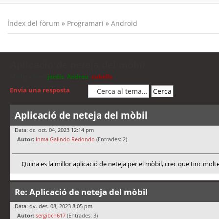
Índex del fòrum
»
Programari
»
Android
Aplicació de neteja del mòbil
Moderadors:
jordis
,
Andreu
,
cubells
Envia una resposta
Aplicació de neteja del mòbil
Data: dc. oct. 04, 2023 12:14 pm
Autor:
Inma Galindo Redondo
(Entrades: 2)
Quina es la millor aplicació de neteja per el mòbil, crec que tinc molt
Re: Aplicació de neteja del mòbil
Data: dv. des. 08, 2023 8:05 pm
Autor:
sergibcn617
(Entrades: 3)