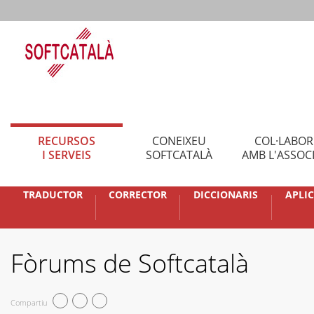
RECURSOS
CONEIXEU
COL·LABO
I SERVEIS
SOFTCATALÀ
AMB L'ASSOC
TRADUCTOR
CORRECTOR
DICCIONARIS
APLI
Fòrums de Softcatalà
Compartiu