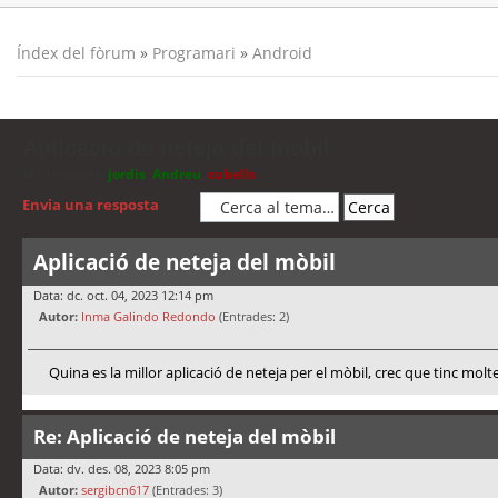
Índex del fòrum
»
Programari
»
Android
Aplicació de neteja del mòbil
Moderadors:
jordis
,
Andreu
,
cubells
Envia una resposta
Aplicació de neteja del mòbil
Data: dc. oct. 04, 2023 12:14 pm
Autor:
Inma Galindo Redondo
(Entrades: 2)
Quina es la millor aplicació de neteja per el mòbil, crec que tinc molt
Re: Aplicació de neteja del mòbil
Data: dv. des. 08, 2023 8:05 pm
Autor:
sergibcn617
(Entrades: 3)