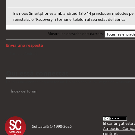
Els nous Smartphones amb android 13 o 14 ja inclouen metodes per a
reinstalació "Recovery" i tornar el telefon al seu estat de fàbrica.
Mostra les entrades dels darrers:
Envia una resposta
Torna a: Android
Qui està connectat
Usuaris navegant en aquest fòrum: No hi ha cap usuari registrat i 4 visitants
Índex del fòrum
El contingut està d
Softcatalà © 1998-
2026
Atribució - Compar
contrari.