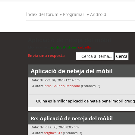
Índex del fòrum
»
Programari
»
Android
Aplicació de neteja del mòbil
Moderadors:
jordis
,
Andreu
,
cubells
Envia una resposta
Aplicació de neteja del mòbil
Data: dc. oct. 04, 2023 12:14 pm
Autor:
Inma Galindo Redondo
(Entrades: 2)
Quina es la millor aplicació de neteja per el mòbil, crec
Re: Aplicació de neteja del mòbil
Data: dv. des. 08, 2023 8:05 pm
Autor:
sergibcn617
(Entrades: 3)