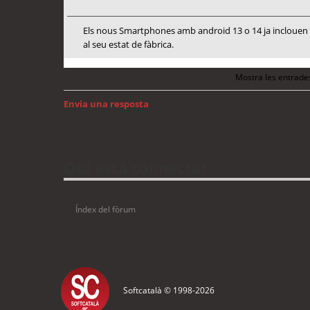
Els nous Smartphones amb android 13 o 14 ja inclouen me
al seu estat de fàbrica.
Mostra les entrade
Envia una resposta
Torna a: Android
Qui està connectat
Usuaris navegant en aquest fòrum: No hi ha cap usuari registrat 
Índex del fòrum
Softcatalà © 1998-
2026