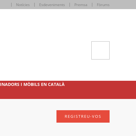
Notícies
Esdeveniments
Premsa
Fòrums
INADORS I MÒBILS EN CATALÀ
REGISTREU-VOS