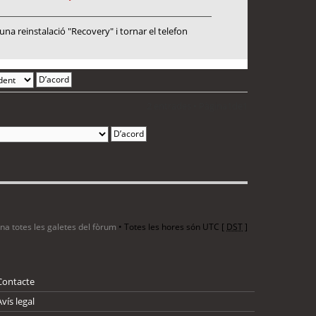
a reinstalació "Recovery" i tornar el telefon
2 entrades • Pàgina
1
de
1
ina totes les galetes del fòrum
• Totes les hores són UTC [
DST
]
Contacte
Avís legal