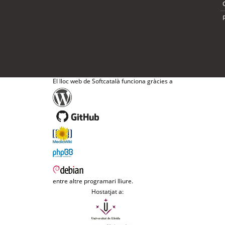
El lloc web de Softcatalà funciona gràcies a
entre altre programari lliure.
Hostatjat a: