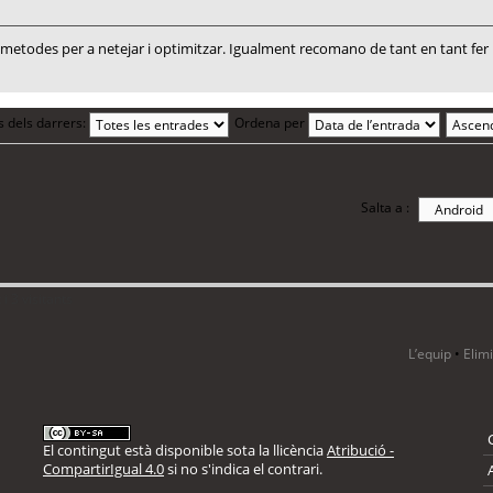
todes per a netejar i optimitzar. Igualment recomano de tant en tant fer un
s dels darrers:
Ordena per
Salta a :
i 3 visitants
L’equip
•
Elim
El contingut està disponible sota la llicència
Atribució -
CompartirIgual 4.0
si no s'indica el contrari.