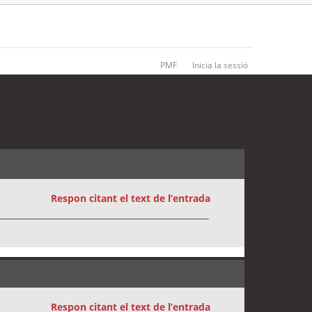
PMF
Inicia la sessió
2 entrades • Pàgina
1
de
1
Respon citant el text de l’entrada
Respon citant el text de l’entrada