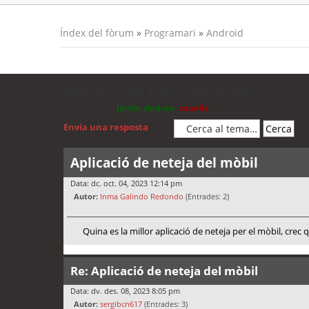
Índex del fòrum
»
Programari
»
Android
Aplicació de neteja del mòbil
Moderadors:
jordis
,
Andreu
,
cubells
Envia una resposta
Aplicació de neteja del mòbil
Data: dc. oct. 04, 2023 12:14 pm
Autor:
Inma Galindo Redondo
(Entrades: 2)
Quina es la millor aplicació de neteja per el mòbil, crec
Re: Aplicació de neteja del mòbil
Data: dv. des. 08, 2023 8:05 pm
Autor:
sergibcn617
(Entrades: 3)