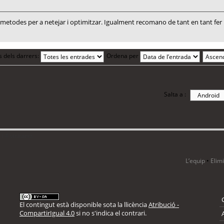
todes per a netejar i optimitzar. Igualment recomano de tant en tant fer un
s dels darrers:
Ordena per
Salta a :
i 4 visitants
L’equip
•
Elim
El contingut està disponible sota la llicència
Atribució -
CompartirIgual 4.0
si no s'indica el contrari.