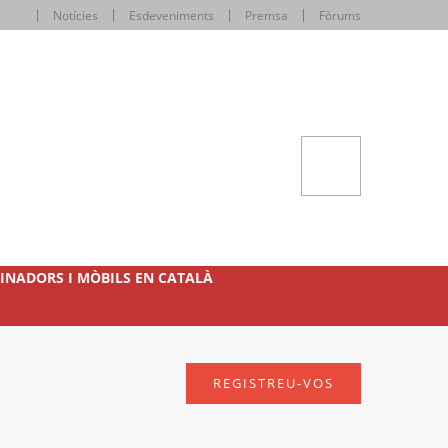
Notícies
Esdeveniments
Premsa
Fòrums
INADORS I MÒBILS EN CATALÀ
REGISTREU-VOS