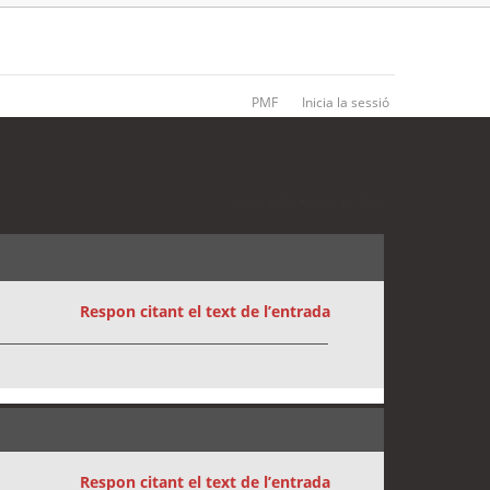
PMF
Inicia la sessió
2 entrades • Pàgina
1
de
1
Respon citant el text de l’entrada
Respon citant el text de l’entrada