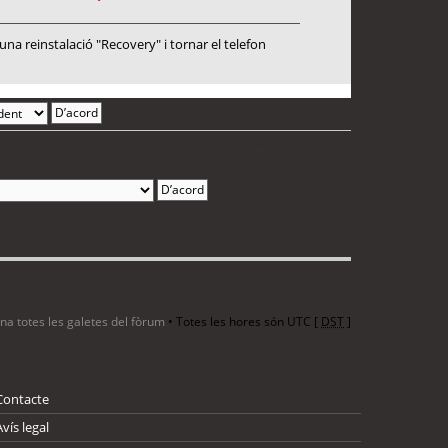
a reinstalació "Recovery" i tornar el telefon
2 entrades • Pàgina
1
de
1
ina totes les galetes del fòrum
• Totes les hores són UTC [
DST
]
Contacte
Avís legal