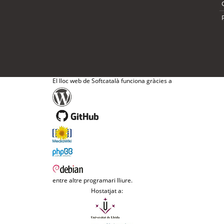
El lloc web de Softcatalà funciona gràcies a
entre altre programari lliure.
Hostatjat a: