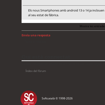
Els nous Smartphones amb android 13 o 14 ja inclouen me
al seu estat de fàbrica.
Mostra les entrade
Envia una resposta
Torna a: Android
Qui està connectat
Usuaris navegant en aquest fòrum: No hi ha cap usuari registrat 
Índex del fòrum
Softcatalà © 1998-
2026