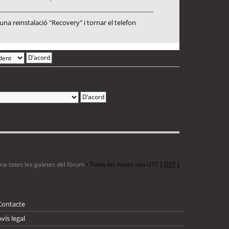
a reinstalació "Recovery" i tornar el telefon
2 entrades • Pàgina
1
de
1
ina totes les galetes del fòrum
• Totes les hores són UTC [
DST
]
Contacte
Avís legal