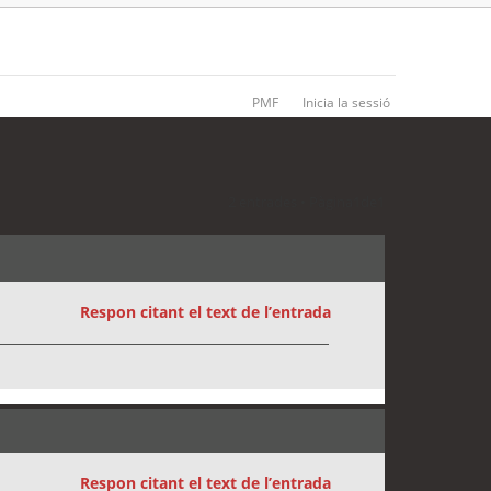
PMF
Inicia la sessió
2 entrades • Pàgina
1
de
1
Respon citant el text de l’entrada
Respon citant el text de l’entrada