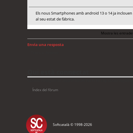
Els nous Smartphones amb android 13 o 14 ja inclouen me
al seu estat de fàbrica.
Mostra les entrade
Envia una resposta
Torna a: Android
Qui està connectat
Usuaris navegant en aquest fòrum: No hi ha cap usuari registrat i
Índex del fòrum
Softcatalà © 1998-
2026