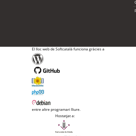
El lloc web de Softcatalà funciona gràcies a
entre altre programari lliure.
Hostatjat a: