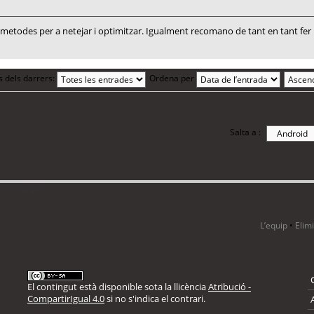
todes per a netejar i optimitzar. Igualment recomano de tant en tant fer un
s dels darrers:
Ordena per
Salta a :
 1 visitant
L’equip
•
Elim
El contingut està disponible sota la llicència
Atribució -
CompartirIgual 4.0
si no s'indica el contrari.