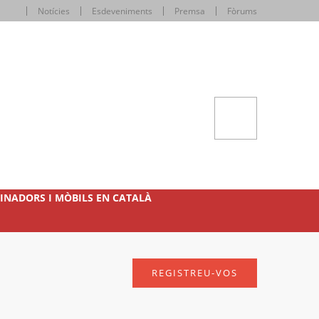
Notícies
Esdeveniments
Premsa
Fòrums
INADORS I MÒBILS EN CATALÀ
REGISTREU-VOS