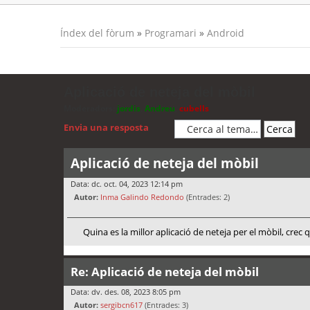
Índex del fòrum
»
Programari
»
Android
Aplicació de neteja del mòbil
Moderadors:
jordis
,
Andreu
,
cubells
Envia una resposta
Aplicació de neteja del mòbil
Data: dc. oct. 04, 2023 12:14 pm
Autor:
Inma Galindo Redondo
(Entrades: 2)
Quina es la millor aplicació de neteja per el mòbil, crec
Re: Aplicació de neteja del mòbil
Data: dv. des. 08, 2023 8:05 pm
Autor:
sergibcn617
(Entrades: 3)