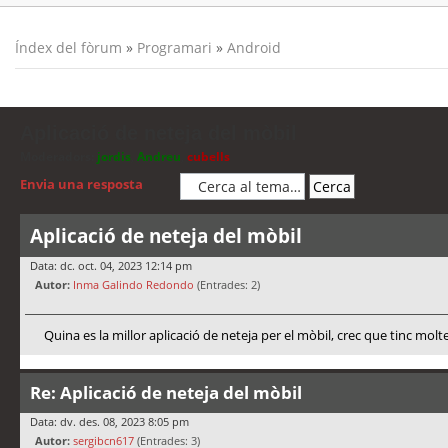
Índex del fòrum
»
Programari
»
Android
Aplicació de neteja del mòbil
Moderadors:
jordis
,
Andreu
,
cubells
Envia una resposta
Aplicació de neteja del mòbil
Data: dc. oct. 04, 2023 12:14 pm
Autor:
Inma Galindo Redondo
(Entrades: 2)
Quina es la millor aplicació de neteja per el mòbil, crec que tinc molt
Re: Aplicació de neteja del mòbil
Data: dv. des. 08, 2023 8:05 pm
Autor:
sergibcn617
(Entrades: 3)