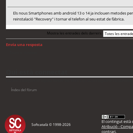
Els nous Smartphones amb android 13 o 14 ja inclouen metodes per a
reinstalació "Recovery" i tornar el telefon al seu estat de fàbrica.
Mostra les entrades dels darrers:
Envia una resposta
Torna a: Android
Qui està connectat
Usuaris navegant en aquest fòrum: No hi ha cap usuari registrat i 3 visitants
Índex del fòrum
El contingut està d
Softcatalà © 1998-
2026
Atribució - Compar
contrari.