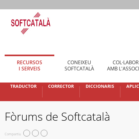
RECURSOS
CONEIXEU
COL·LABO
I SERVEIS
SOFTCATALÀ
AMB L'ASSOC
TRADUCTOR
CORRECTOR
DICCIONARIS
APLI
Fòrums de Softcatalà
Compartiu