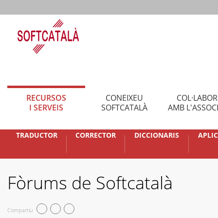
RECURSOS
CONEIXEU
COL·LABO
I SERVEIS
SOFTCATALÀ
AMB L'ASSOC
TRADUCTOR
CORRECTOR
DICCIONARIS
APLI
Fòrums de Softcatalà
Compartiu