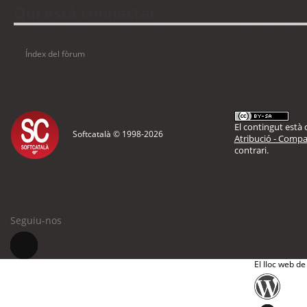
Qui està connectat
Usuaris navegant en aquest fòrum: No hi ha cap usuari registrat i 13 visitant
Índex del fòrum
El contingut està d
Softcatalà © 1998-
2026
Atribució - Compar
contrari.
Seguiu-nos
El lloc web de