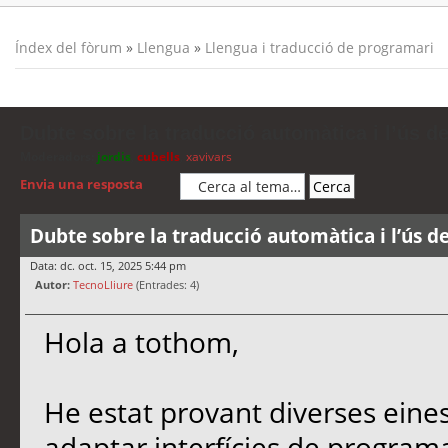
Índex del fòrum
»
Llengua
»
Llengua i traducció de programari
Dubte sobre la traducció automàtica i l’ús d
Moderadors:
jordis
,
cubells
,
xavivars
Envia una resposta
Dubte sobre la traducció automàtica i l’ús d
Data: dc. oct. 15, 2025 5:44 pm
Autor:
TecnoLliure
(Entrades: 4)
Hola a tothom,
He estat provant diverses eine
adaptar interfícies de programa