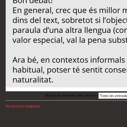
Bon debat!
En general, crec que és millor 
dins del text, sobretot si l’objec
paraula d’una altra llengua (co
valor especial, val la pena subst
Ara bé, en contextos informals 
habitual, potser té sentit conse
naturalitat.
Mostra les entrades dels darrers:
Envia una resposta
Torna a: Llengua i traducció de programari