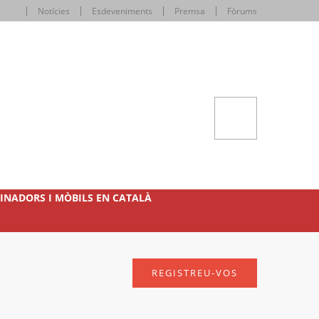
Notícies
Esdeveniments
Premsa
Fòrums
INADORS I MÒBILS EN CATALÀ
REGISTREU-VOS