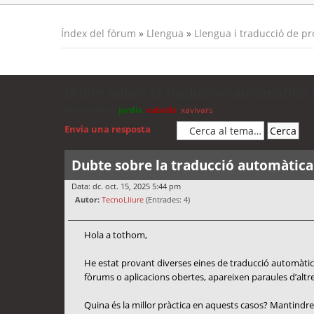
Índex del fòrum
»
Llengua
»
Llengua i traducció de p
Dubte sobre la traducció automàtica i
Moderadors:
jordis
,
cubells
,
xavivars
Envia una resposta
Dubte sobre la traducció automàtica 
Data: dc. oct. 15, 2025 5:44 pm
Autor:
TecnoLliure
(Entrades: 4)
Hola a tothom,
He estat provant diverses eines de traducció automàtica
fòrums o aplicacions obertes, apareixen paraules d’altres
Quina és la millor pràctica en aquests casos? Mantindre 