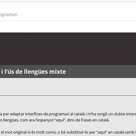
rogramari
 l’ús de llengües mixte
i l’ús de llengües mixte
 per adaptar interfícies de programari al català i m’ha sorgit un dubte inter
 llengües, com ara l’espanyol “aquí”, dins de frases en català.
el mot original si és molt comú, o bé substituir-lo per “aquí” en català (amb 