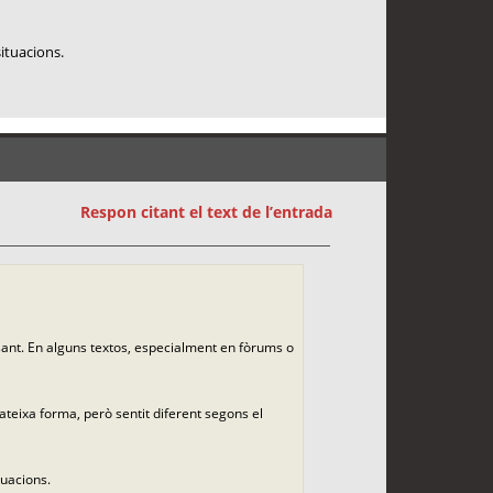
situacions.
Respon citant el text de l’entrada
sant. En alguns textos, especialment en fòrums o
teixa forma, però sentit diferent segons el
tuacions.