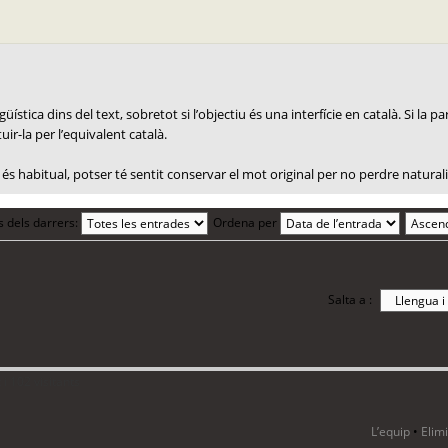
ística dins del text, sobretot si l’objectiu és una interfície en català. Si la 
uir-la per l’equivalent català.
és habitual, potser té sentit conservar el mot original per no perdre naturali
s dels darrers:
Ordena per
Salta a :
i 102 visitants
L’equip
•
Elim