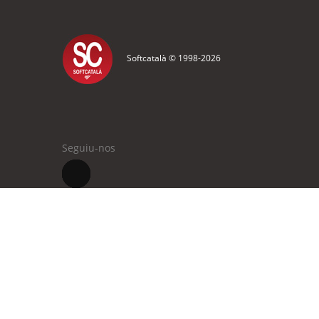
Softcatalà © 1998-
2026
Seguiu-nos