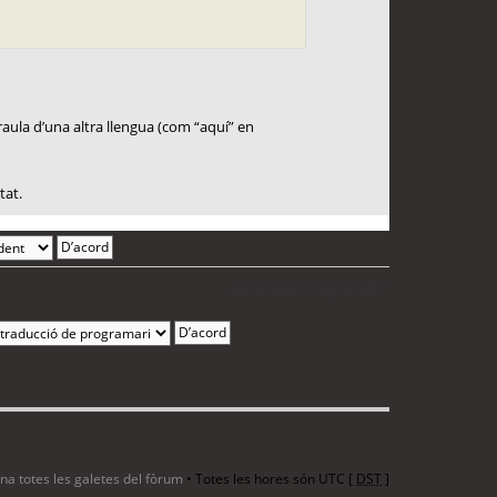
paraula d’una altra llengua (com “aquí” en
tat.
2 entrades • Pàgina
1
de
1
ina totes les galetes del fòrum
• Totes les hores són UTC [
DST
]