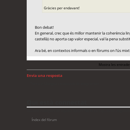
Gràcies per endavant!
Bon debat!
En general, crec que és millor mantenir la coherència lingü
castellà) no aporta cap valor especial, val la pena substit
Ara bé, en contextos informals o en fòrums on l’ús mixt 
Mostra les entrade
Envia una resposta
Torna a: Llengua i traducció de programari
Qui està connectat
Usuaris navegant en aquest fòrum: No hi ha cap usuari registrat 
Índex del fòrum