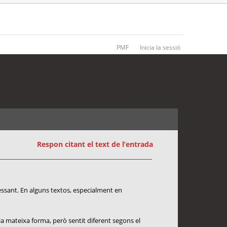
PMF
Inicia la sessió
2 entrades • Pàgina
1
de
1
Respon citant el text de l’entrada
essant. En alguns textos, especialment en
la mateixa forma, però sentit diferent segons el