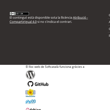
El contingut està disponible sota la llicència
Atribució -
CompartirIgual 4.0
si no s'indica el contrari.
El lloc web de Softcatalà funciona gràcies a