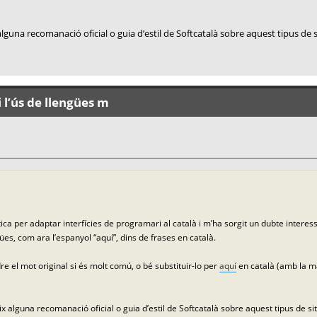
lguna recomanació oficial o guia d’estil de Softcatalà sobre aquest tipus de 
 l’ús de llengües m
ca per adaptar interfícies de programari al català i m’ha sorgit un dubte interes
ües, com ara l’espanyol “aquí”, dins de frases en català.
e el mot original si és molt comú, o bé substituir-lo per
aquí
en català (amb la ma
x alguna recomanació oficial o guia d’estil de Softcatalà sobre aquest tipus de si