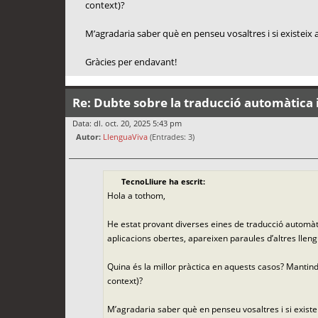
context)?
M’agradaria saber què en penseu vosaltres i si existeix a
Gràcies per endavant!
Re: Dubte sobre la traducció automàtica i
Data: dl. oct. 20, 2025 5:43 pm
Autor:
LlenguaViva
(Entrades: 3)
TecnoLliure ha escrit:
Hola a tothom,
He estat provant diverses eines de traducció automàti
aplicacions obertes, apareixen paraules d’altres lleng
Quina és la millor pràctica en aquests casos? Mantindr
context)?
M’agradaria saber què en penseu vosaltres i si existei