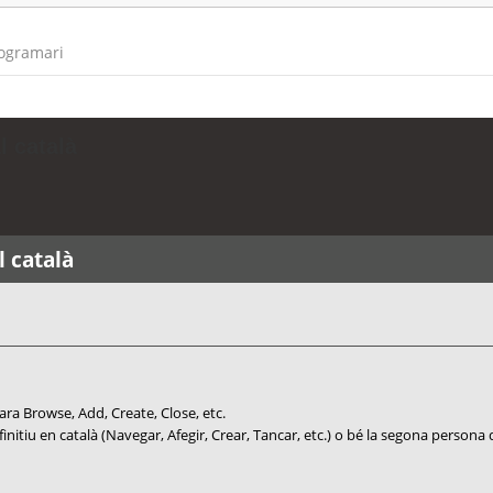
rogramari
l català
l català
ara Browse, Add, Create, Close, etc.
infinitiu en català (Navegar, Afegir, Crear, Tancar, etc.) o bé la segona perso