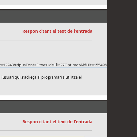
Respon citant el text de l’entrada
&idFont=12243&tipusFont=Fitxes+de+l%27Optimot&idHit=15549&titol=
'usuari qui s'adreça al programari s'utilitza el
Respon citant el text de l’entrada