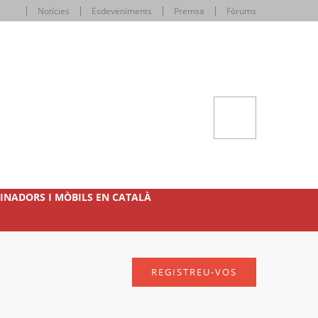
Notícies
Esdeveniments
Premsa
Fòrums
INADORS I MÒBILS EN CATALÀ
REGISTREU-VOS