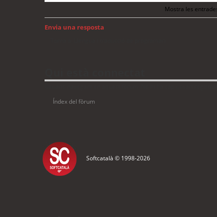
Mostra les entrade
Envia una resposta
Torna a: Llengua i traducció de programari
Qui està connectat
Usuaris navegant en aquest fòrum: No hi ha cap usuari registrat 
Índex del fòrum
Softcatalà © 1998-
2026