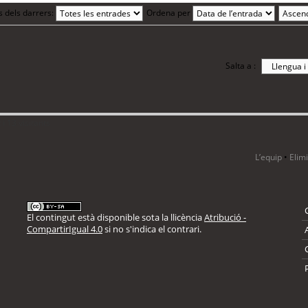
s dels darrers:
Ordena per
Salta a :
i 13 visitants
L’equip
•
Elim
El contingut està disponible sota la llicència
Atribució -
CompartirIgual 4.0
si no s'indica el contrari.