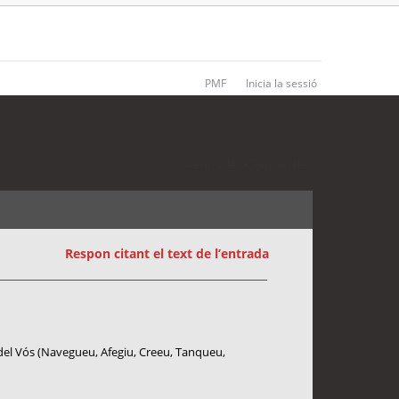
PMF
Inicia la sessió
4 entrades • Pàgina
1
de
1
Respon citant el text de l’entrada
na del Vós (Navegueu, Afegiu, Creeu, Tanqueu,