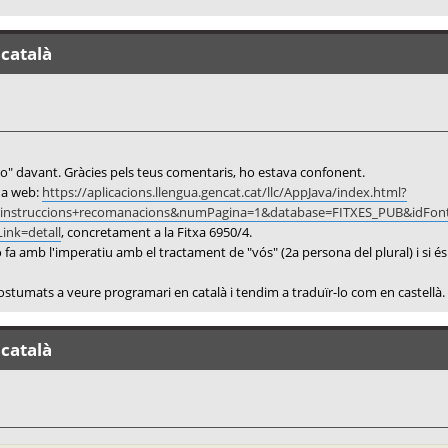
 català
 "to" davant. Gràcies pels teus comentaris, ho estava confonent.
ina web:
https://aplicacions.llengua.gencat.cat/llc/AppJava/index.html?
dres+instruccions+recomanacions&numPagina=1&database=FITXES_PUB
ink=detall
, concretament a la Fitxa 6950/4.
 fa amb l'imperatiu amb el tractament de "vós" (2a persona del plural) i si és l
costumats a veure programari en català i tendim a traduïr-lo com en castellà.
 català