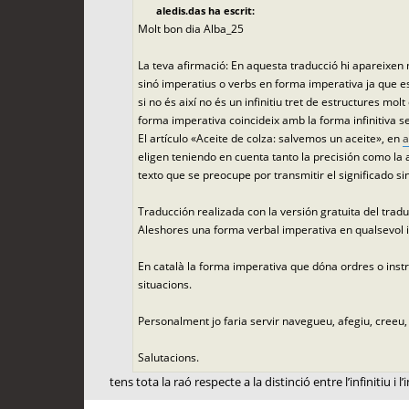
aledis.das ha escrit:
Molt bon dia Alba_25
La teva afirmació: En aquesta traducció hi apareixen mo
sinó imperatius o verbs en forma imperativa ja que esta
si no és així no és un infinitiu tret de estructures molt
forma imperativa coincideix amb la forma infinitiva sen
El artículo «Aceite de colza: salvemos un aceite», en
a
eligen teniendo en cuenta tanto la precisión como la a
texto que se preocupe por transmitir el significado si
Traducción realizada con la versión gratuita del tra
Aleshores una forma verbal imperativa en qualsevol id
En català la forma imperativa que dóna ordres o instr
situacions.
Personalment jo faria servir navegueu, afegiu, creeu, 
Salutacions.
tens tota la raó respecte a la distinció entre l’infinitiu