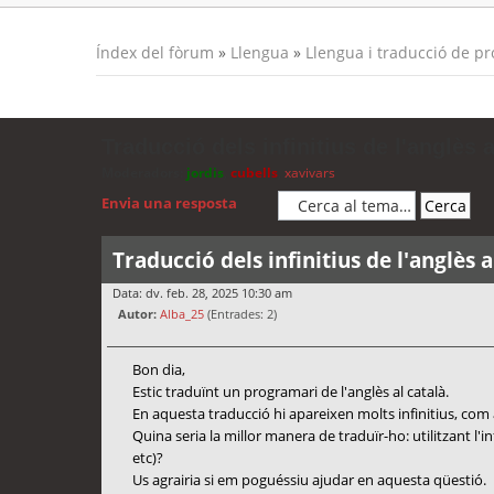
Índex del fòrum
»
Llengua
»
Llengua i traducció de p
Traducció dels infinitius de l'anglès a
Moderadors:
jordis
,
cubells
,
xavivars
Envia una resposta
Traducció dels infinitius de l'anglès a
Data: dv. feb. 28, 2025 10:30 am
Autor:
Alba_25
(Entrades: 2)
Bon dia,
Estic traduïnt un programari de l'anglès al català.
En aquesta traducció hi apareixen molts infinitius, com 
Quina seria la millor manera de traduïr-ho: utilitzant l'
etc)?
Us agrairia si em poguéssiu ajudar en aquesta qüestió.