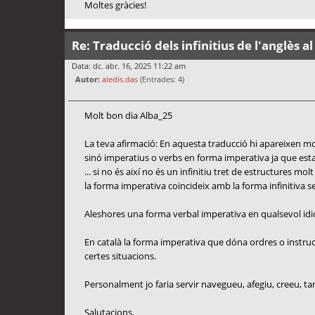
Moltes gràcies!
Re: Traducció dels infinitius de l'anglès al
Data: dc. abr. 16, 2025 11:22 am
Autor:
aledis.das
(Entrades: 4)
Molt bon dia Alba_25
La teva afirmació: En aquesta traducció hi apareixen molt
sinó imperatius o verbs en forma imperativa ja que estan 
... si no és així no és un infinitiu tret de estructures mol
la forma imperativa coincideix amb la forma infinitiva sen
Aleshores una forma verbal imperativa en qualsevol idio
En català la forma imperativa que dóna ordres o instruc
certes situacions.
Personalment jo faria servir navegueu, afegiu, creeu, tan
Salutacions.