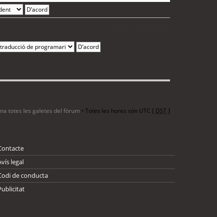
4 entrades • Pàgina
1
de
1
ina totes les galetes del fòrum
• Totes les hores són UTC [
DST
]
Contacte
Avís legal
Codi de conducta
Publicitat