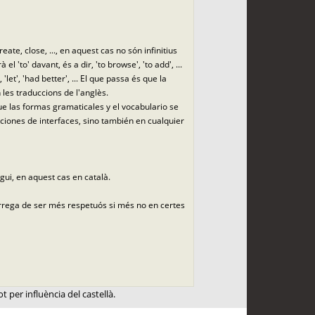
te, close, ..., en aquest cas no són infinitius
'to' davant, és a dir, 'to browse', 'to add', ...
'let', 'had better', ... El que passa és que la
 les traduccions de l'anglès.
ue las formas gramaticales y el vocabulario se
cciones de interfaces, sino también en cualquier
gui, en aquest cas en català.
càrrega de ser més respetuós si més no en certes
t per influència del castellà.