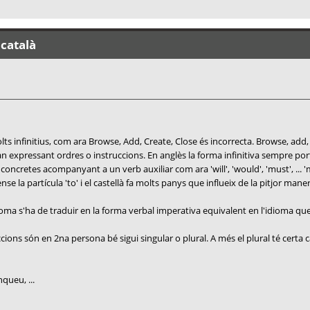
 català
s infinitius, com ara Browse, Add, Create, Close és incorrecta. Browse, add, cr
expressant ordres o instruccions. En anglès la forma infinitiva sempre portarà
t concretes acompanyant a un verb auxiliar com ara 'will', 'would', 'must', ... 'ma
se la partícula 'to' i el castellà fa molts panys que influeix de la pitjor mane
ma s'ha de traduir en la forma verbal imperativa equivalent en l'idioma que 
cions són en 2na persona bé sigui singular o plural. A més el plural té certa
queu, ...