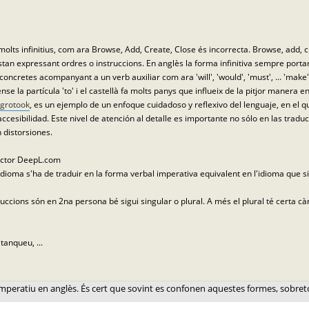
lts infinitius, com ara Browse, Add, Create, Close és incorrecta. Browse, add, crea
n expressant ordres o instruccions. En anglès la forma infinitiva sempre portarà el 
 concretes acompanyant a un verb auxiliar com ara 'will', 'would', 'must', ... 'make', 
se la partícula 'to' i el castellà fa molts panys que influeix de la pitjor manera en
grotook
, es un ejemplo de un enfoque cuidadoso y reflexivo del lenguaje, en el q
ccesibilidad. Este nivel de atención al detalle es importante no sólo en las tradu
n distorsiones.
ductor DeepL.com
ioma s'ha de traduir en la forma verbal imperativa equivalent en l'idioma que si
uccions són en 2na persona bé sigui singular o plural. A més el plural té certa 
tanqueu, ...
 i l’imperatiu en anglès. És cert que sovint es confonen aquestes formes, sobreto