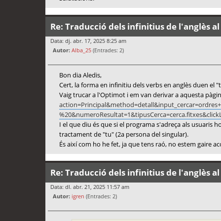
Re: Traducció dels infinitius de l'anglès al
Data: dj. abr. 17, 2025 8:25 am
Autor:
Alba_25
(Entrades: 2)
Bon dia Aledis,
Cert, la forma en infinitiu dels verbs en anglès duen el
Vaig trucar a l'Optimot i em van derivar a aquesta pàg
action=Principal&method=detall&input_cercar=or
%20&numeroResultat=1&tipusCerca=cerca.fitxes&clickL
I el que diu és que si el programa s'adreça als usuaris ho
tractament de "tu" (2a persona del singular).
És així com ho he fet, ja que tens raó, no estem gaire a
Re: Traducció dels infinitius de l'anglès al
Data: dl. abr. 21, 2025 11:57 am
Autor:
igren
(Entrades: 2)