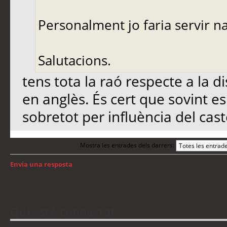
Personalment jo faria servir na
Salutacions.
tens tota la raó respecte a la dis
en anglès. És cert que sovint 
sobretot per influència del cast
Mostra les entrades dels darrers:
Envia una resposta
Torna a: Llengua i traducció de programari
Qui està connectat
Usuaris navegant en aquest fòrum: No hi ha cap usuari registrat i 15 visitant