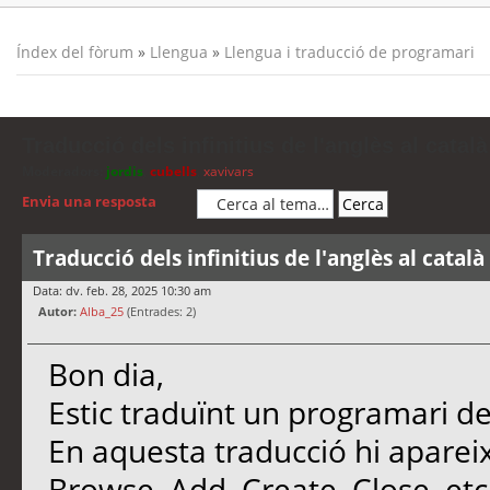
Índex del fòrum
»
Llengua
»
Llengua i traducció de programari
Traducció dels infinitius de l'anglès al català
Moderadors:
jordis
,
cubells
,
xavivars
Envia una resposta
Traducció dels infinitius de l'anglès al català
Data: dv. feb. 28, 2025 10:30 am
Autor:
Alba_25
(Entrades: 2)
Bon dia,
Estic traduïnt un programari de 
En aquesta traducció hi apareix
Browse, Add, Create, Close, etc