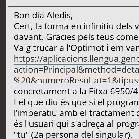
Bon dia Aledis,
Cert, la forma en infinitiu dels
davant. Gràcies pels teus come
Vaig trucar a l'Optimot i em va
https://aplicacions.llengua.gen
action=Principal&method=de
%20&numeroResultat=1&tipusCe
concretament a la Fitxa 6950/4
I el que diu és que si el progr
l'imperatiu amb el tractament de
és l'usuari qui s'adreça al prog
"tu" (2a persona del singular).