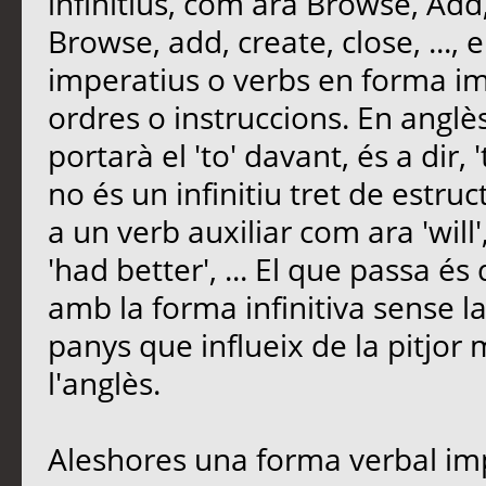
infinitius, com ara Browse, Add,
Browse, add, create, close, ..., 
imperatius o verbs en forma im
ordres o instruccions. En anglè
portarà el 'to' davant, és a dir, '
no és un infinitiu tret de est
a un verb auxiliar com ara 'will', 
'had better', ... El que passa é
amb la forma infinitiva sense la 
panys que influeix de la pitjor
l'anglès.
Aleshores una forma verbal imp