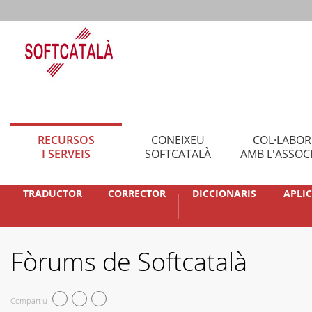
RECURSOS
CONEIXEU
COL·LABO
I SERVEIS
SOFTCATALÀ
AMB L'ASSOC
TRADUCTOR
CORRECTOR
DICCIONARIS
APLI
Fòrums de Softcatalà
Compartiu