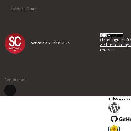
Índex del fòrum
El contingut està d
Softcatalà © 1998-
2026
Atribució - Compar
contrari.
Seguiu-nos
El lloc web de