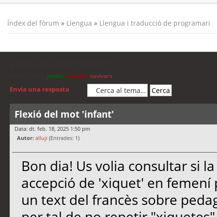
Índex del fòrum
»
Llengua
»
Llengua i traducció de programari
Flexió del mot 'infant'
Moderadors:
jordis
,
cubells
,
xavivars
Envia una resposta
Flexió del mot 'infant'
Data: dt. feb. 18, 2025 1:50 pm
Autor:
alluji
(Entrades: 1)
Bon dia! Us volia consultar si la
accepció de 'xiquet' en femení pl
un text del francès sobre pedag
per tal de no repetir "xiquetes",