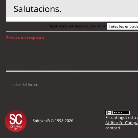
Salutacions.
Mostra les entrades dels darrers:
Envia una resposta
Torna a: Llengua i traducció de programari
Qui està connectat
Usuaris navegant en aquest fòrum: No hi ha cap usuari registrat i 8 visitants
Índex del fòrum
El contingut està d
Softcatalà © 1998-
2026
Atribució - Compar
contrari.