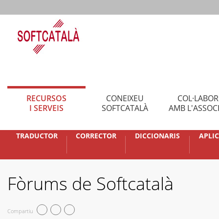
RECURSOS
CONEIXEU
COL·LABO
I SERVEIS
SOFTCATALÀ
AMB L'ASSOC
TRADUCTOR
CORRECTOR
DICCIONARIS
APLI
Fòrums de Softcatalà
Compartiu