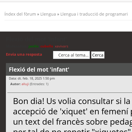
Índex del fòrum
»
Llengua
»
Llengua i traducció de programari
Flexió del mot 'infant'
Moderadors:
jordis
,
cubells
,
xavivars
Envia una resposta
Flexió del mot 'infant'
Data: dt. feb. 18, 2025 1:50 pm
Autor:
alluji
(Entrades: 1)
Bon dia! Us volia consultar si la
accepció de 'xiquet' en femení pl
un text del francès sobre pedag
per tal de no repetir "xiquetes",