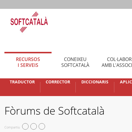
RECURSOS
CONEIXEU
COL·LABO
I SERVEIS
SOFTCATALÀ
AMB L'ASSOC
TRADUCTOR
CORRECTOR
DICCIONARIS
APLI
Fòrums de Softcatalà
Compartiu