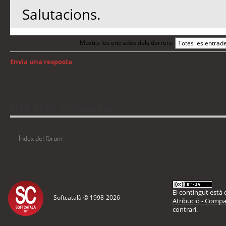
Salutacions.
Mostra les entrades dels darrers:
Envia una resposta
Torna a: Llengua i traducció de programari
Qui està connectat
Usuaris navegant en aquest fòrum: No hi ha cap usuari registrat i 8 visitants
Índex del fòrum
El contingut està d
Softcatalà © 1998-
2026
Atribució - Compar
contrari.