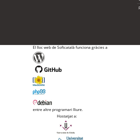
El lloc web de Softcatalà funciona gràcies a
entre altre programari lliure.
Hostatjat a: