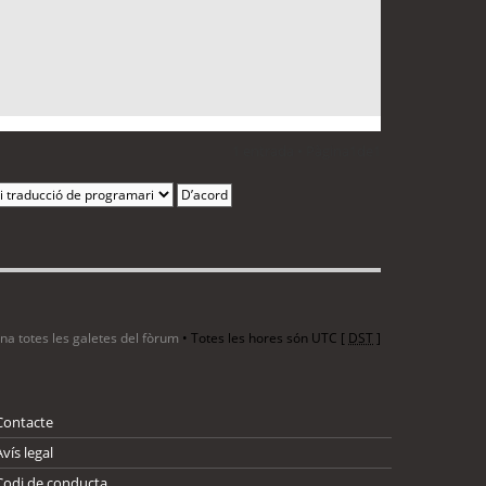
1 entrada • Pàgina
1
de
1
ina totes les galetes del fòrum
• Totes les hores són UTC [
DST
]
Contacte
Avís legal
Codi de conducta