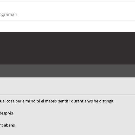
rogramari
ual cosa per a mi no té el mateix sentit i durant anys he distingit
 després
rit abans