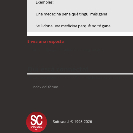
Exemples:
Una medecina per a què tingui més gana
Se li dona una medicina perquè no té gana
Envia una resposta
Torna a: Llengua i traducció de programari
Qui està connectat
Usuaris navegant en aquest fòrum: No hi ha cap usuari registrat 
Índex del fòrum
Softcatalà © 1998-
2026