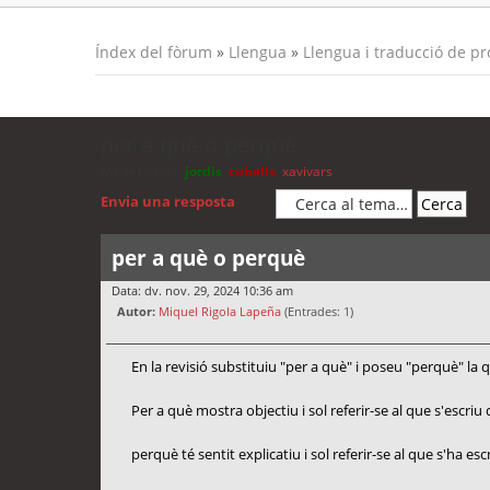
Índex del fòrum
»
Llengua
»
Llengua i traducció de p
per a què o perquè
Moderadors:
jordis
,
cubells
,
xavivars
Envia una resposta
per a què o perquè
Data: dv. nov. 29, 2024 10:36 am
Autor:
Miquel Rigola Lapeña
(Entrades: 1)
En la revisió substituiu "per a què" i poseu "perquè" la q
Per a què mostra objectiu i sol referir-se al que s'escriu
perquè té sentit explicatiu i sol referir-se al que s'ha esc