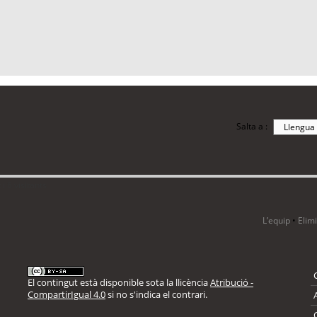
Salta a :
i 6 visitants
L’equip
•
Elim
El contingut està disponible sota la llicència
Atribució -
CompartirIgual 4.0
si no s'indica el contrari.