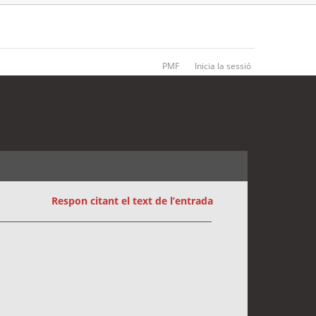
PMF
Inicia la sessió
1 entrada • Pàgina
1
de
1
Respon citant el text de l’entrada