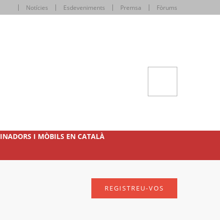
Notícies
Esdeveniments
Premsa
Fòrums
INADORS I MÒBILS EN CATALÀ
REGISTREU-VOS