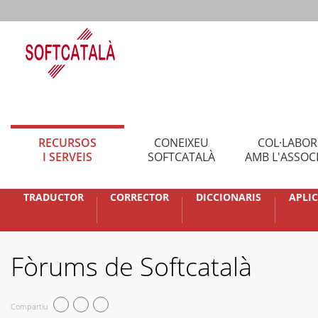
RECURSOS
CONEIXEU
COL·LABO
I SERVEIS
SOFTCATALÀ
AMB L'ASSOC
TRADUCTOR
CORRECTOR
DICCIONARIS
APLI
Fòrums de Softcatalà
Compartiu