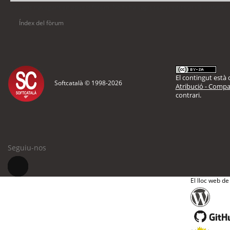
Usuaris navegant en aquest fòrum: No hi ha cap usuari registrat i 6 visitants
Índex del fòrum
El contingut està d
Softcatalà © 1998-
2026
Atribució - Compar
contrari.
Seguiu-nos
El lloc web de