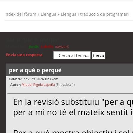
Índex del fòrum
»
Llengua
»
Llengua i traducció de programari
per a què o perquè
Moderadors:
jordis
,
cubells
,
xavivars
Envia una resposta
per a què o perquè
Data: dv. nov. 29, 2024 10:36 am
Autor:
Miquel Rigola Lapeña
(Entrades: 1)
En la revisió substituiu "per a 
per a mi no té el mateix sentit 
Per a què mostra objectiu i sol 