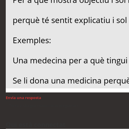
perquè té sentit explicatiu i sol
Exemples:
Una medecina per a què tingu
Se li dona una medicina perqu
Envia una resposta
Torna a: Llengua i traducció de programari
Qui està connectat