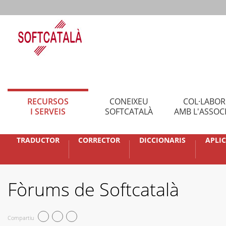
RECURSOS
CONEIXEU
COL·LABO
I SERVEIS
SOFTCATALÀ
AMB L'ASSOC
TRADUCTOR
CORRECTOR
DICCIONARIS
APLI
Fòrums de Softcatalà
Compartiu