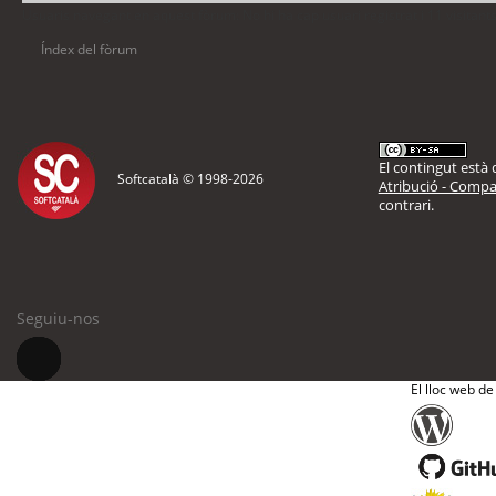
Usuaris navegant en aquest fòrum: No hi ha cap usuari registrat i 11 visitant
Índex del fòrum
El contingut està d
Softcatalà © 1998-
2026
Atribució - Compar
contrari.
Seguiu-nos
El lloc web de