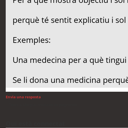
perquè té sentit explicatiu i sol
Exemples:
Una medecina per a què tingu
Se li dona una medicina perqu
Envia una resposta
Torna a: Llengua i traducció de programari
Qui està connectat