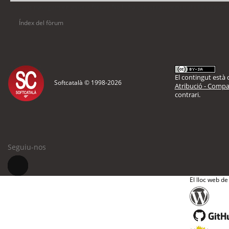
Usuaris navegant en aquest fòrum: No hi ha cap usuari registrat i 16 visitant
Índex del fòrum
El contingut està d
Softcatalà © 1998-
2026
Atribució - Compar
contrari.
Seguiu-nos
El lloc web de