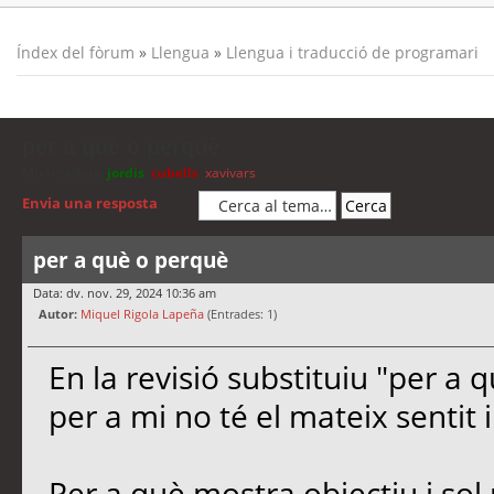
Índex del fòrum
»
Llengua
»
Llengua i traducció de programari
per a què o perquè
Moderadors:
jordis
,
cubells
,
xavivars
Envia una resposta
per a què o perquè
Data: dv. nov. 29, 2024 10:36 am
Autor:
Miquel Rigola Lapeña
(Entrades: 1)
En la revisió substituiu "per a 
per a mi no té el mateix sentit 
Per a què mostra objectiu i sol 