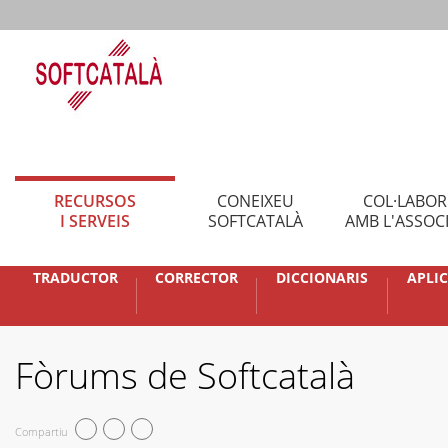
RECURSOS
CONEIXEU
COL·LABO
I SERVEIS
SOFTCATALÀ
AMB L'ASSOC
TRADUCTOR
CORRECTOR
DICCIONARIS
APLI
Fòrums de Softcatalà
Compartiu