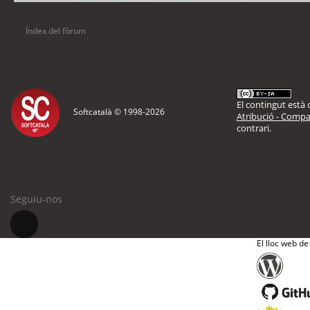
Usuaris navegant en aquest fòrum: No hi ha cap usuari registrat i 10 visitant
Índex del fòrum
El contingut està d
Softcatalà © 1998-
2026
Atribució - Compar
contrari.
Seguiu-nos
El lloc web de