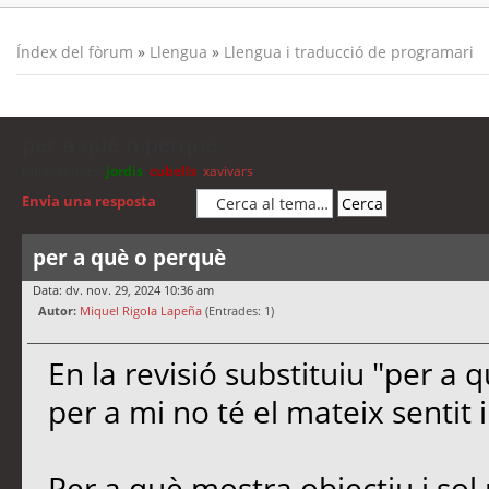
Índex del fòrum
»
Llengua
»
Llengua i traducció de programari
per a què o perquè
Moderadors:
jordis
,
cubells
,
xavivars
Envia una resposta
per a què o perquè
Data: dv. nov. 29, 2024 10:36 am
Autor:
Miquel Rigola Lapeña
(Entrades: 1)
En la revisió substituiu "per a 
per a mi no té el mateix sentit 
Per a què mostra objectiu i sol 