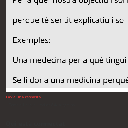
perquè té sentit explicatiu i sol
Exemples:
Una medecina per a què tingu
Se li dona una medicina perqu
Envia una resposta
Torna a: Llengua i traducció de programari
Qui està connectat