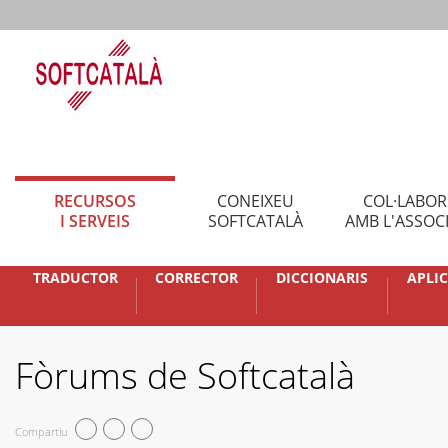
RECURSOS
CONEIXEU
COL·LABO
I SERVEIS
SOFTCATALÀ
AMB L'ASSOC
TRADUCTOR
CORRECTOR
DICCIONARIS
APLI
Fòrums de Softcatalà
Compartiu