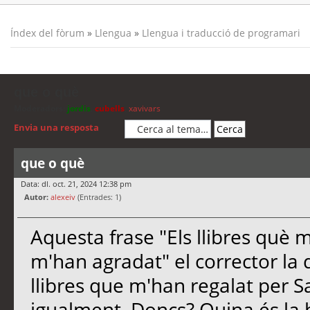
Índex del fòrum
»
Llengua
»
Llengua i traducció de programari
que o què
Moderadors:
jordis
,
cubells
,
xavivars
Envia una resposta
que o què
Data: dl. oct. 21, 2024 12:38 pm
Autor:
alexeiv
(Entrades: 1)
Aquesta frase "Els llibres què 
m'han agradat" el corrector la 
llibres que m'han regalat per S
igualment. Doncs? Quina és la