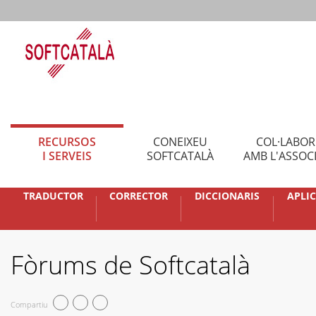
RECURSOS
CONEIXEU
COL·LABO
I SERVEIS
SOFTCATALÀ
AMB L'ASSOC
TRADUCTOR
CORRECTOR
DICCIONARIS
APLI
Fòrums de Softcatalà
Compartiu