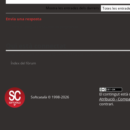
Mostra les entrades dels darrers:
Envia una resposta
Torna a: Llengua i traducció de programari
Qui està connectat
Usuaris navegant en aquest fòrum: No hi ha cap usuari registrat i 13 visitant
Índex del fòrum
El contingut està d
Softcatalà © 1998-
2026
Atribució - Compar
contrari.